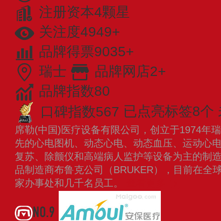
注册资本4颗星
关注度4949+
品牌得票9035+
瑞士
品牌网店2+
品牌指数80
口碑指数567
已点亮标签8个
席勒(中国)医疗设备有限公司，创立于1974年瑞
先的心电图机、动态心电、动态血压、运动心
复苏、除颤仪和高端病人监护等设备为主的制造商
品制造商布鲁克公司（BRUKER），目前在全球
家办事处和几千名员工。
查看更多
NO.9