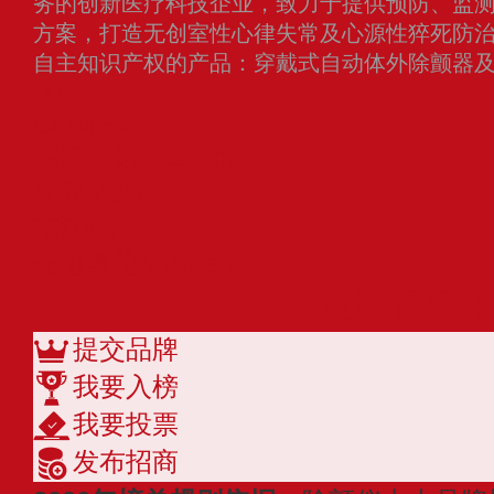
务的创新医疗科技企业，致力于提供预防、监
方案，打造无创室性心律失常及心源性猝死防
自主知识产权的产品：穿戴式自动体外除颤器
COMEN
瑞新康达Rescond
麦邦M&B
东江DJ
光电拿伦Myheart
查看更多
提交品牌
我要入榜
我要投票
发布招商