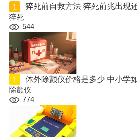
猝死前自救方法 猝死前兆出现
猝死
544
体外除颤仪价格是多少 中小学
除颤仪
774