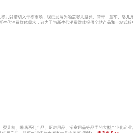
care通过婴儿背带切入母婴市场，现已发展为涵盖婴儿腰凳、背带、童车、婴
满足新生代消费群体需求，致力于为新生代消费群体提供全站产品和一站式服
、婴儿椅、睡眠系列产品、厨房用品、浴室用品等品类的大型产业化企业。
认可与关注，目前已行销至全国五十多个国家和地区。
查看更多>>