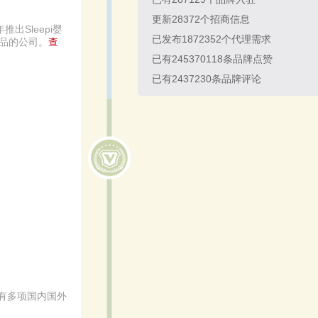
更新
28372
个招商信息
出Sleepi婴
已发布
1872352
个代理需求
产品的公司。
查
已有
245370118
条品牌点赞
已有
2437230
条品牌评论
有多项国内国外