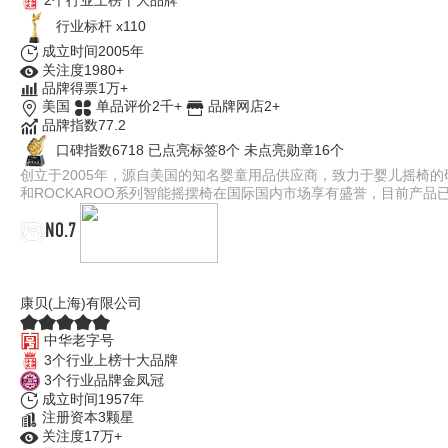
2个行业上榜十大品牌
行业标杆 x110
成立时间2005年
关注度1980+
品牌得票1万+
美国
单品评价2千+
品牌网店2+
品牌指数77.2
口碑指数6718
已点亮标签8个
未点亮勋章16个
创立于2005年，源自美国的知名婴童用品供应商，致力于婴儿摇椅的
和ROCKAROO系列智能摇摆椅在国际国内市场享有盛誉，目前产品
NO.7
Combi康贝
康贝(上海)有限公司
中华老字号
3个行业上榜十大品牌
3个行业品牌金凤冠
成立时间1957年
注册资本3颗星
关注度17万+