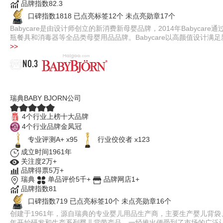
品牌指数82.3
口碑指数1818
已点亮标签12个
未点亮勋章17个
Babycare是由设计师创立的新消费新母婴品牌，2014年Baby
瓶餐具和消毒器等全品类母婴用品品牌。Babycare以高颜值设计
>>
NO.3
BabyBjorn
瑞典BABY BJORN公司
4个行业上榜十大品牌
4个行业品牌金凤冠
专业评测A+ x95
行业佼佼者 x123
成立时间1961年
关注度2万+
品牌得票5万+
瑞典
单品评价5千+
品牌网店1+
品牌指数81
口碑指数719
已点亮标签10个
未点亮勋章16个
创建于1961年，源自瑞典的专业婴儿用品生产商，主要生产婴儿背袋
年开始研发和生产系列婴儿背带产品，一经推出便受到了市场的广泛