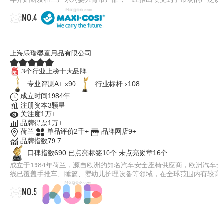
NO.4
Maxi Cosi迈可适
上海乐瑞婴童用品有限公司
3个行业上榜十大品牌
专业评测A+ x90
行业标杆 x108
成立时间1984年
注册资本3颗星
关注度1万+
品牌得票1万+
荷兰
单品评价2千+
品牌网店9+
品牌指数79.7
口碑指数690
已点亮标签10个
未点亮勋章16个
成立于1984年荷兰，源自欧洲的知名汽车安全座椅供应商，欧洲汽车
线已覆盖手推车、睡篮、婴幼儿护理设备等领域，在全球范围内有较
NO.5
可优比KUB