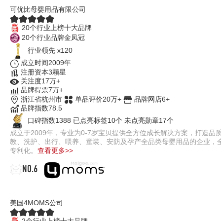
可优比母婴用品有限公司
20个行业上榜十大品牌
20个行业品牌金凤冠
行业领先 x120
成立时间2009年
注册资本3颗星
关注度17万+
品牌得票7万+
浙江省杭州市
单品评价20万+
品牌网店6+
品牌指数78.5
口碑指数1388
已点亮标签10个
未点亮勋章17个
成立于2009年，专业为0-7岁宝贝提供全方位成长解决方案，打造
教、洗护、出行、喂养、童装、安防及孕产全品类母婴用品的企业，
专利化。
查看更多>>
NO.6
4moms
美国4MOMS公司