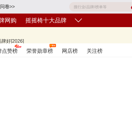
问卷>>
牌网购
摇摇椅十大品牌
[2026]
白贝壳Babycare、BabyBjorn、Maxi Cosi迈可适、可优比KUB
碑点赞榜
荣誉勋章榜
网店榜
关注榜
不分先后，仅供借鉴参考，想知道什么牌子的摇摇椅好？您可以多比较，选