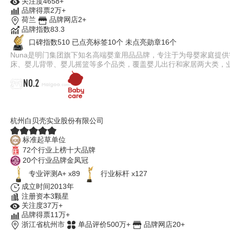
关注度4658+
品牌得票2万+
荷兰
品牌网店2+
品牌指数83.3
口碑指数510
已点亮标签10个
未点亮勋章16个
Nuna是明门集团旗下知名高端婴童用品品牌，专注于为母婴家庭提
床、婴儿背带、婴儿摇篮等多个品类，覆盖婴儿出行和家居两大类，业
NO.2
白贝壳Babycare
杭州白贝壳实业股份有限公司
标准起草单位
72个行业上榜十大品牌
20个行业品牌金凤冠
专业评测A+ x89
行业标杆 x127
成立时间2013年
注册资本3颗星
关注度37万+
品牌得票11万+
浙江省杭州市
单品评价500万+
品牌网店20+