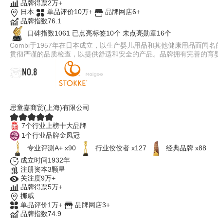
品牌得票2万+
日本
单品评价10万+
品牌网店6+
品牌指数76.1
口碑指数1061
已点亮标签10个
未点亮勋章16个
Combi于1957年在日本成立，以生产婴儿用品和其他健康用品而闻
贯彻严谨的品质检查，以提供舒适和安全的产品。品牌拥有完善的育
NO.8
STOKKE思多嘉儿
思童嘉商贸(上海)有限公司
7个行业上榜十大品牌
1个行业品牌金凤冠
专业评测A+ x90
行业佼佼者 x127
经典品牌 x88
成立时间1932年
注册资本3颗星
关注度9万+
品牌得票5万+
挪威
单品评价1万+
品牌网店3+
品牌指数74.9