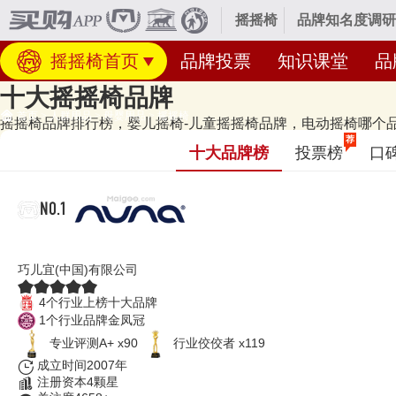
摇摇椅
品牌知名度调研
摇摇椅首页
品牌投票
知识课堂
品
十大摇摇椅品牌
首页
>
人群用品
>
母婴用品
>
摇摇椅
摇摇椅品牌排行榜，婴儿摇椅-儿童摇摇椅品牌，电动摇椅哪个品牌好
经专业研究评测的2026年
摇摇椅十大品牌名单
发布啦！居前十的有：Nuna、
荐
十大品牌榜
投票榜
口
牌榜单和著名摇摇椅品牌名单的是口碑好或知名度高、有实力的品牌，排名
20日（每月更新）
NO.1
Nuna
巧儿宜(中国)有限公司
4个行业上榜十大品牌
1个行业品牌金凤冠
专业评测A+ x90
行业佼佼者 x119
成立时间2007年
注册资本4颗星