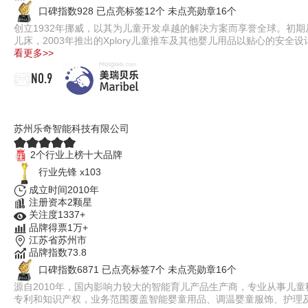
口碑指数928
已点亮标签12个
未点亮勋章16个
创立1932年挪威，以其为儿童开发卓越的解决方案而享誉全球。初期从事客厅
儿床，2003年推出的Xplory儿童推车及其他婴儿用品以贴心的安
看更多>>
NO.9
美瑞贝乐Maribel
苏州乐奇智能科技有限公司
2个行业上榜十大品牌
行业先锋 x103
成立时间2010年
注册资本2颗星
关注度1337+
品牌得票1万+
江苏省苏州市
品牌指数73.8
口碑指数6871
已点亮标签7个
未点亮勋章16个
源自2010年，国内影响力较大的智能育儿产品生产商，专业从事儿
专利和知识产权，业务范围覆盖智能婴童用品、调温婴童服饰、护理