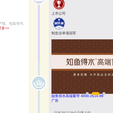
上市公司
生产线、包装等均
多>>
制造业单项冠军
25
如鱼得水高端窗帘 4008-2614-88
广告
已有
287129
个品牌入驻