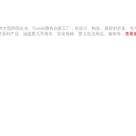
名的大型跨国企业。Combi拥有自家工厂，在设计、构造、素材的开发、
婴系列产品，涵盖婴儿手推车、安全座椅、婴儿生活用品、服饰等。
查看更
今顶KIND 400-826-52