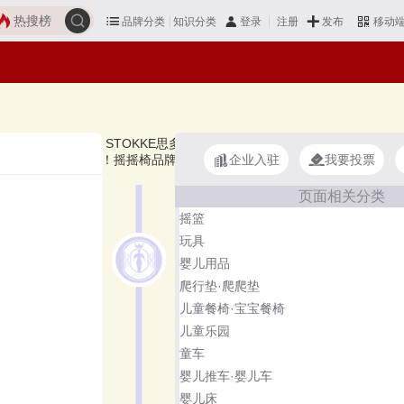
热搜榜
品牌分类
知识分类
发布
登录
注册
移动
、4moms、Combi康贝、STOKKE思多嘉儿、美瑞贝乐Maribel、十月结晶
企业入驻
我要投票
择自己满意的！摇摇椅品牌主要属于商标分类的第20类。榜单更新时间：
页面相关分类
摇篮
玩具
婴儿用品
爬行垫·爬爬垫
儿童餐椅·宝宝餐椅
儿童乐园
童车
婴儿推车·婴儿车
婴儿床