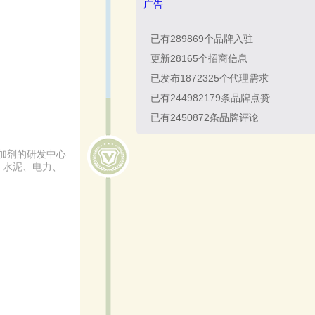
广告
已有
289869
个品牌入驻
更新
28165
个招商信息
已发布
1872325
个代理需求
已有
244982179
条品牌点赞
已有
2450872
条品牌评论
加剂的研发中心
、水泥、电力、