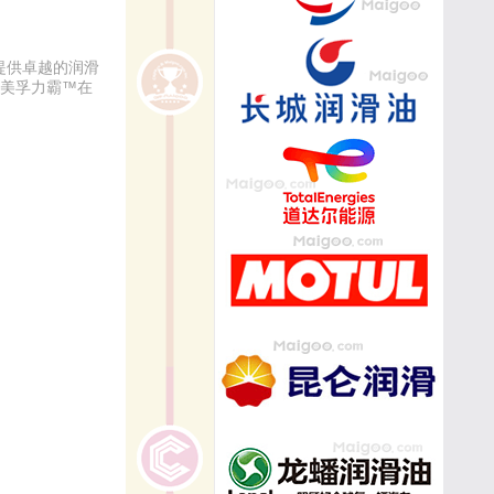
提供卓越的润滑
、美孚力霸™在