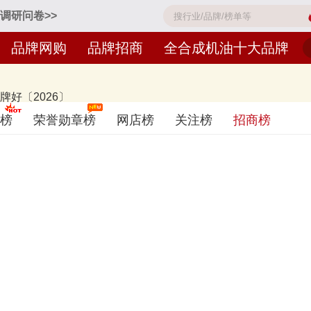
调研问卷>>
品牌网购
品牌招商
全合成机油十大品牌
好〔2026〕
牌喜力、美孚1号、Castrol嘉实多、Fuchs福斯、长城润滑油、Total
榜
荣誉勋章榜
网店榜
关注榜
招商榜
品牌，排名不分先后，仅供借鉴参考，想知道什么牌子的全合成机油好？