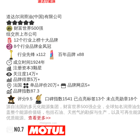
TotalEnergies道达尔
道达尔润滑油(中国)有限公司
财富世界500强
纽交所上市公司
12个行业上榜十大品牌
8个行业品牌金凤冠
行业先锋 x112
百年品牌 x88
成立时间1924年
注册资本3颗星
关注度14万+
品牌得票5万+
法国
单品评价20万+
品牌网店5+
品牌指数87.3
评分9.5
口碑指数1541
已点亮标签13个
未点亮勋章18个
源自法国的多元化能源集团，财富世界500强企业，全球知名润滑油生产
盖整个能源价值链，包括石油、天然气的勘探与生产，以及可再生能源
优质能源。
查看更多>>
NO.7