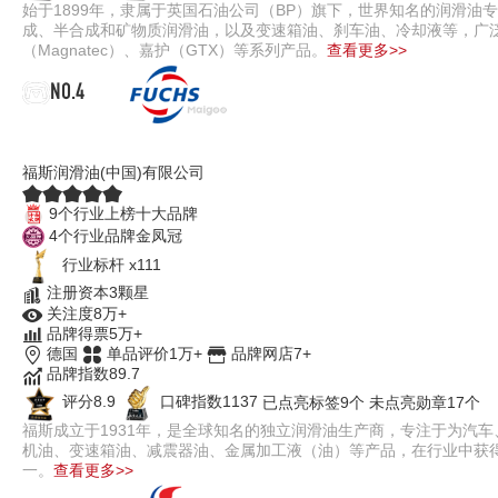
始于1899年，隶属于英国石油公司（BP）旗下，世界知名的润滑油
成、半合成和矿物质润滑油，以及变速箱油、刹车油、冷却液等，广泛
（Magnatec）、嘉护（GTX）等系列产品。
查看更多>>
NO.4
Fuchs福斯
福斯润滑油(中国)有限公司
9个行业上榜十大品牌
4个行业品牌金凤冠
行业标杆 x111
注册资本3颗星
关注度8万+
品牌得票5万+
德国
单品评价1万+
品牌网店7+
品牌指数89.7
评分8.9
口碑指数1137
已点亮标签9个
未点亮勋章17个
福斯成立于1931年，是全球知名的独立润滑油生产商，专注于为汽车
机油、变速箱油、减震器油、金属加工液（油）等产品，在行业中获得
一。
查看更多>>