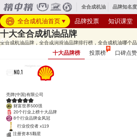
全合成机油
品牌知名度
全合成机油首页
品牌投票
知识课堂
十大全合成机油品牌
首页
>
车/出行
>
车用品
>
全合成机油
全合成机油品牌，全合成润滑油品牌排行榜，全合成机油哪个品牌
经专业研究评测的2026年
全合成机油十大品牌名单
发布啦！居前十的有：壳
荐
十大品牌榜
投票榜
口碑点赞
大品牌榜单和著名全合成机油品牌名单的是口碑好或知名度高、有实力的
间：2026年07月27日（每月更新）
NO.1
壳牌喜力
壳牌(中国)有限公司
财富世界500强
20个行业上榜十大品牌
8个行业品牌金凤冠
行业佼佼者 x119
注册资本5颗星