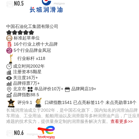
NO.5
长城润滑油
中国石油化工集团有限公司
标准起草单位
16个行业上榜十大品牌
5个行业品牌金凤冠
行业标杆 x118
成立时间2002年
注册资本5颗星
关注度16万+
品牌得票7万+
北京市
单品评价10万+
品牌网店19+
品牌指数88.5
评分9.1
口碑指数1541
已点亮标签11个
未点亮勋章18个
长城润滑油成立于2002年，是中国石化旗下，国内知名的润滑油品牌，
车用油、工业用油、船舶用油以及润滑脂等多种润滑油产品，广泛应
难题的技术实力，提供量身定制的润滑服务解决方案。
查看更多>>
NO.6