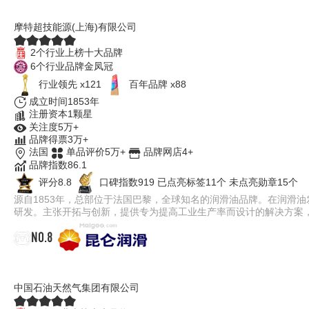
MOTUL摩特
摩特超技能源(上海)有限公司
2个行业上榜十大品牌
6个行业品牌金凤冠
行业领先 x121
百年品牌 x88
成立时间1853年
注册资本1颗星
关注度5万+
品牌得票3万+
法国
单品评价5万+
品牌网店4+
品牌指数86.1
评分8.8
口碑指数919
已点亮标签11个
未点亮勋章15个
源自1853年，总部位于法国巴黎，全球知名的润滑油品牌。在润滑
研发。主张开拓与创新，提供专为提高工业生产率而设计的解决方案
NO.8
昆仑润滑
中国石油天然气集团有限公司