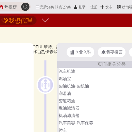
热搜榜
品牌分类
知识分类
发布
登录
注册
移动
我想代理
Energies道达尔、MOTUL摩特、昆仑润滑、龙蟠Lopal、雪佛龙润滑油
企业入驻
我要投票
您可以多比较，选择自己满意的！全合成机油品牌主要属于商标分类的第
页面相关分类
汽车机油
燃油宝
柴油机油·柴机油
润滑油
变速箱油
燃油滤清器
机油滤清器
汽车美容·汽车保养
轿车