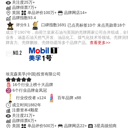
关注度25万+
品牌得票7万+
英国
单品评价100万+
品牌网店14+
品牌指数93.4
评分9.1
口碑指数1691
已点亮标签10个
未点亮勋章18个
成立于1907年，由荷兰皇家石油与英国的壳牌两家公司合并组成，
业务，涵盖石油天然气开发、油品化工、煤气化技术等领域。壳牌润
牌喜力、壳牌鹏致、壳牌劲霸等多个品牌产品。
查看更多>>
NO.2
美孚1号
埃克森美孚(中国)投资有限公司
16个行业上榜十大品牌
6个行业品牌金凤冠
行业佼佼者 x124
百年品牌 x88
成立时间1882年
注册资本4颗星
关注度21万+
品牌得票6万+
美国
单品评价500万+
品牌网店22+
3星高级招商