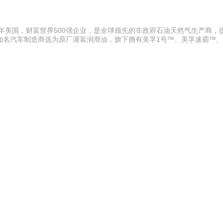
2年美国，财富世界500强企业，是全球领先的非政府石油天然气生产商，
知名汽车制造商选为原厂灌装润滑油，旗下拥有美孚1号™、美孚速霸™