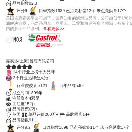
品牌指数92.3
评分9
口碑指数1639
已点亮标签12个
未点亮勋章17个
美国埃克森美孚公司旗下，世界知名的润滑油品牌，公司始创于188
油解决方案，涵盖乘用车、商用车、工业和海运等多个领域，被多个
内的多个产品系列。
查看更多>>
NO.3
Castrol嘉实多
嘉实多(上海)管理有限公司
14个行业上榜十大品牌
2个行业品牌金凤冠
行业佼佼者 x121
百年品牌 x88
成立时间1899年
注册资本4颗星
关注度15万+
品牌得票6万+
英国
单品评价200万+
品牌网店14+
品牌指数91.1
评分9.2
口碑指数1598
已点亮标签11个
未点亮勋章17个