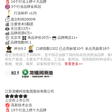
14个行业上榜十大品牌
3个行业品牌金凤冠
行业标杆 x125
成立时间2000年
注册资本5颗星
关注度13万+
品牌得票6万+
北京市
单品评价20万+
品牌网店11+
品牌指数85.1
评分9.2
口碑指数1322
已点亮标签10个
未点亮勋章18个
昆仑润滑成立于2000年，是中国石油旗下国内知名的润滑油品牌，
和生产基地，主要生产车用油、工业油、船用油、润滑脂和特种油等1
船舶、铁路、橡胶、设备制造等行业。
查看更多>>
NO.9
龙蟠Lopal
江苏龙蟠科技集团股份有限公司
上交所上市公司
高新技术企业
13个行业上榜十大品牌