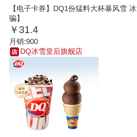
【电子卡券】DQ1份猛料大杯暴风雪 冰
骗】
￥31.4
月销:900
DQ冰雪皇后旗舰店