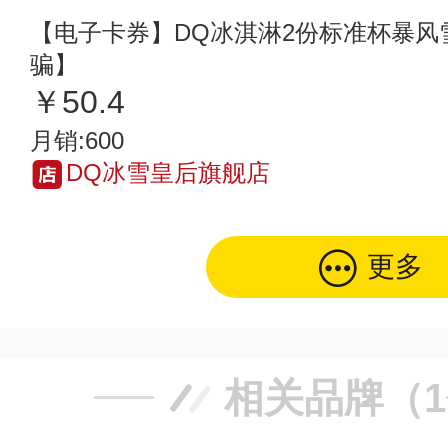
【电子卡券】DQ冰淇淋2份标准杯暴风
骗】
￥50.4
月销:600
DQ冰雪皇后旗舰店
更多
相关品牌（