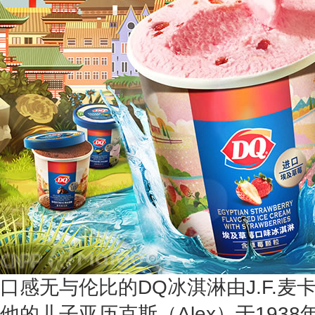
口感无与伦比的DQ冰淇淋由J.F.麦卡洛（
他的儿子亚历克斯（Alex）于193