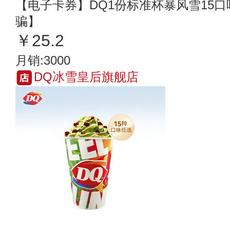
【电子卡券】DQ1份标准杯暴风雪15
骗】
￥25.2
月销:3000
DQ冰雪皇后旗舰店