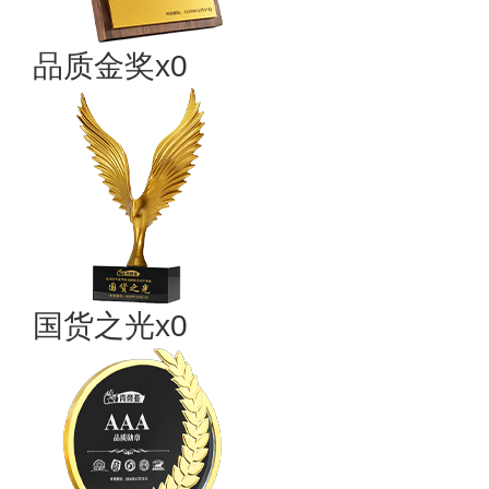
品质金奖x0
国货之光x0