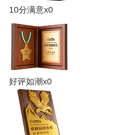
10分满意x0
好评如潮x0