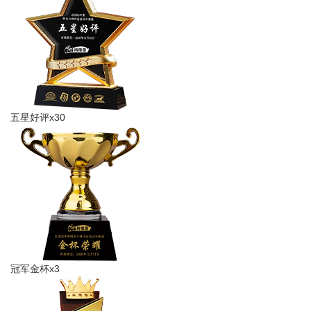
五星好评x30
冠军金杯x3