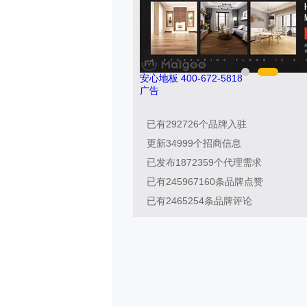
26-011
安心地板 400-672-5818
广告
已有
292726
个品牌入驻
更新
34999
个招商信息
已发布
1872359
个代理需求
已有
245967160
条品牌点赞
已有
2465254
条品牌评论