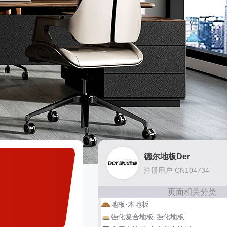
德尔地板Der
注册用户-CN104734
页面相关分类
地板·木地板
强化复合地板·强化地板