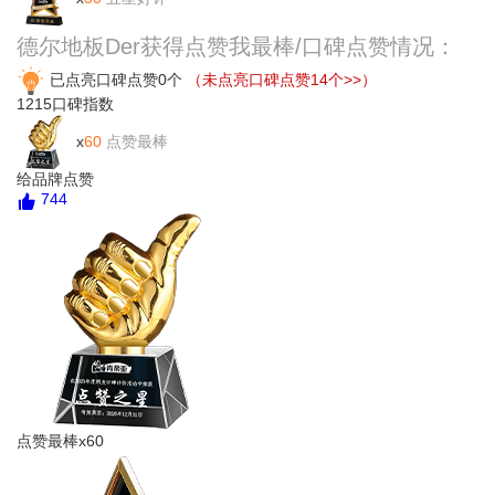
德尔地板Der获得点赞我最棒/口碑点赞情况：
已点亮口碑点赞0个
（未点亮口碑点赞14个>>）
1215
口碑指数
x
60
点赞最棒
给品牌点赞
744
点赞最棒x60