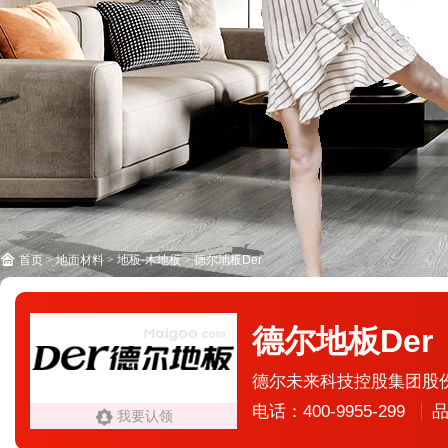
首页
>
地面材料
>
地板·木地板
>
德尔地板Der
德尔地板Der
德尔未来科技控股集团股
电话：400-9955-299
品
我要认领