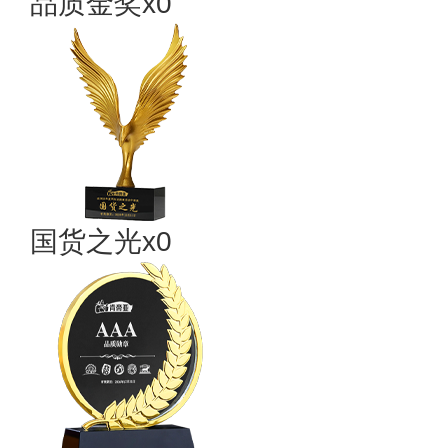
品质金奖x0
国货之光x0