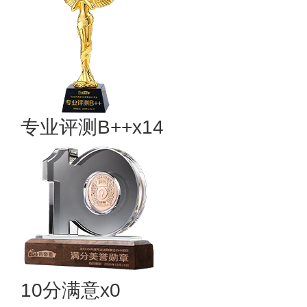
专业​评测B++x14
10分满意x0