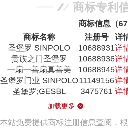
商标专利
商标信息（6
商标名称
注册号
详
圣堡罗 SINPOLO
10688931
详
贵族之门圣堡罗
10688936
详
一扇一善扇真善美
10688945
详
圣堡罗门业 SINPOLO
11149156
详
圣堡罗;GESBL
3475761
详
加载更多
本站免费提供商标注册信息查阅，根