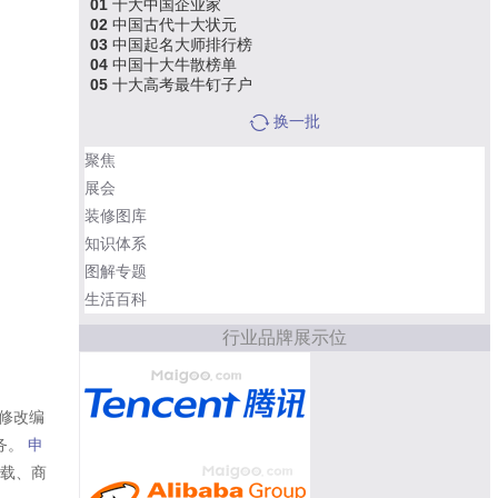
01
十大中国企业家
02
中国古代十大状元
03
中国起名大师排行榜
04
中国十大牛散榜单
05
十大高考最牛钉子户
换一批
聚焦
展会
装修图库
知识体系
图解专题
生活百科
行业品牌展示位
修改编
务。
申
转载、商