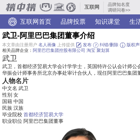
品牌知名度
互联网
调研问卷>>
互联网首页
品牌投票
知识课堂
生活
武卫-阿里巴巴集团董事介绍
本文章由注册用户
名人画像
上传提供
发布
纠错/删除
版权声
相关品牌企业：
阿里巴巴集团控股有限公司
淘宝
聚划算
武卫
武卫，首都经济贸易大学会计学学士，英国特许公认会计师公
华振会计师事务所北京办事处审计合伙人，现任阿里巴巴集团
人物名片
中文名
武卫
性别
女
国籍
中国
民族
汉族
毕业院校
首都经济贸易大学
职业职位
阿里巴巴集团董事