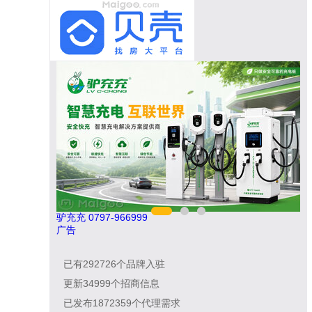
民兴电缆 400-188-3331
伟
广告
已有
292726
个品牌入驻
更新
34999
个招商信息
已发布
1872359
个代理需求