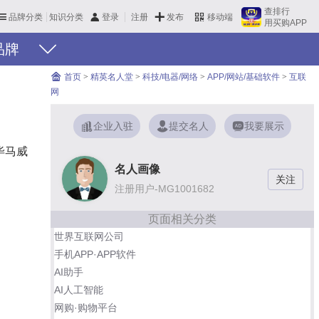
查排行
品牌分类
知识分类
发布
登录
注册
移动端
用买购APP
品牌
首页
>
精英名人堂
>
科技/电器/网络
>
APP/网站/基础软件
>
互联
网
企业入驻
提交名人
我要展示
毕马威
名人画像
注册用户-MG1001682
页面相关分类
世界互联网公司
手机APP·APP软件
AI助手
AI人工智能
网购·购物平台