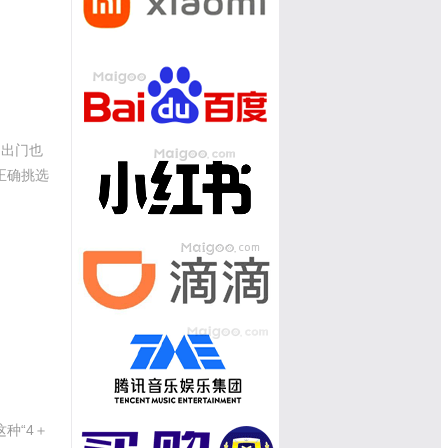
不出门也
正确挑选
种“4＋