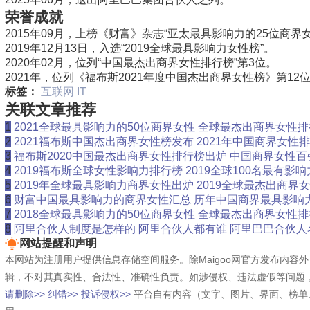
荣誉成就
2015年09月，上榜《财富》杂志“
亚太最具影响力的25位商界
2019年12月13日，入选“
2019全球最具影响力女性榜
”。
2020年02月，位列“中国最杰出商界女性排行榜”第3位。
2021年，位列《福布斯2021年度中国杰出商界女性榜》第12
标签：
互联网
IT
关联文章推荐
1
2021全球最具影响力的50位商界女性 全球最杰出商界女性
2
2021福布斯中国杰出商界女性榜发布 2021年中国商界女性
3
福布斯2020中国最杰出商界女性排行榜出炉 中国商界女性
4
2019福布斯全球女性影响力排行榜 2019全球100名最有影
5
2019年全球最具影响力商界女性出炉 2019全球最杰出商界
6
财富中国最具影响力的商界女性汇总 历年中国商界最具影响
7
2018全球最具影响力的50位商界女性 全球最杰出商界女性
8
阿里合伙人制度是怎样的 阿里合伙人都有谁 阿里巴巴合伙人
网站提醒和声明
本网站为注册用户提供信息存储空间服务。除Maigoo网官方发布内
辑，不对其真实性、合法性、准确性负责。如涉侵权、违法虚假等问题
请删除>>
纠错>>
投诉侵权>>
平台自有内容（文字、图片、界面、榜单