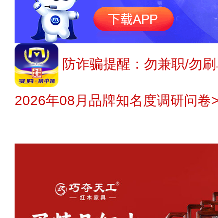
防诈骗提醒：勿兼职/勿刷
2026年08月品牌知名度调研问卷>