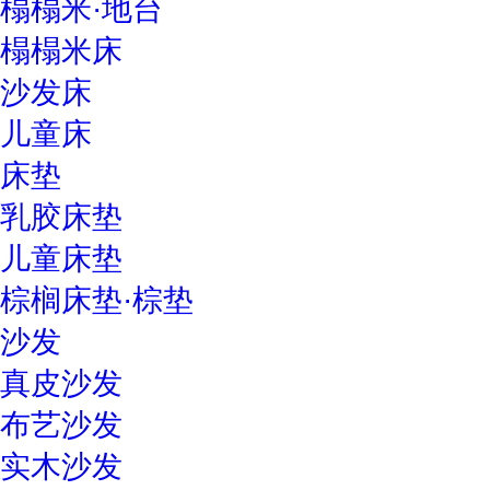
榻榻米·地台
榻榻米床
沙发床
儿童床
床垫
乳胶床垫
儿童床垫
棕榈床垫·棕垫
沙发
真皮沙发
布艺沙发
实木沙发