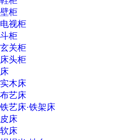
鞋柜
壁柜
电视柜
斗柜
玄关柜
床头柜
床
实木床
布艺床
铁艺床·铁架床
皮床
软床