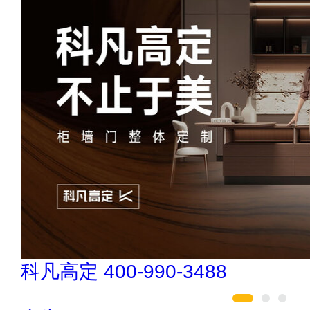
雅轩artlandspace 021-51082835