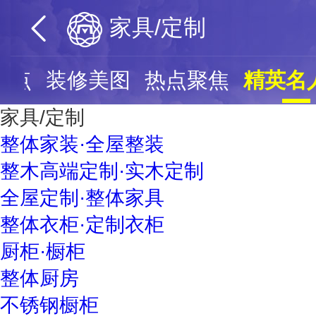
家具/定制
网点
装修美图
热点聚焦
精英名
家具/定制
整体家装·全屋整装
整木高端定制·实木定制
全屋定制·整体家具
整体衣柜·定制衣柜
厨柜·橱柜
整体厨房
不锈钢橱柜