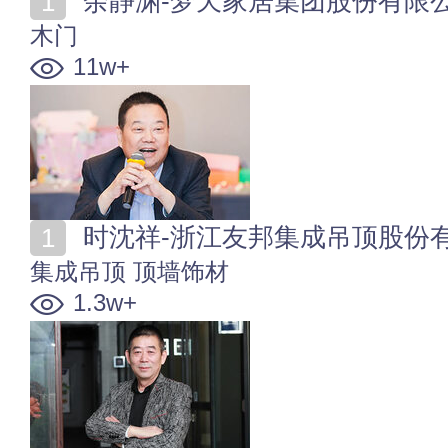
余静渊-梦天家居集团股份有限
木门
11w+
时沈祥-浙江友邦集成吊顶股份
集成吊顶
顶墙饰材
1.3w+