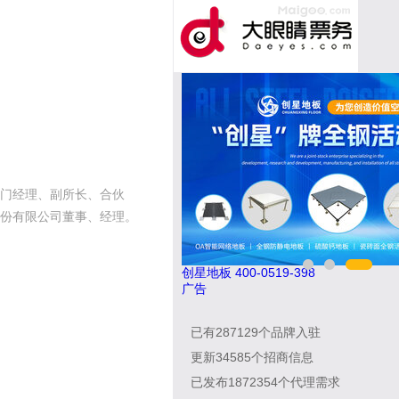
门经理、副所长、合伙
份有限公司董事、经理。
南飞NCNF 0791-88388036
创星地板 
广告
已有
287129
个品牌入驻
更新
34585
个招商信息
已发布
1872354
个代理需求