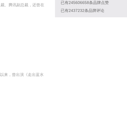
已有
245606658
条品牌点赞
总裁、腾讯副总裁，还曾在
已有
2437232
条品牌评论
以来，曾出演《走出蓝水