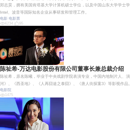
郑志昊，拥有美国肯塔基大学计算机硕士学位，以及中国山东大学学士学
Intel、波音等国际知名企业从事研发和管理工作。
电影
电影票
6234
95
陈祉希-万达电影股份有限公司董事长兼总裁介绍
陈祉希，原名陈曦，毕业于中央戏剧学院表演专业，中国内地制片人、演
河》、《西圣地》、《人再囧途之泰囧》、《唐人街探案3》等影视作品
电影院
1475