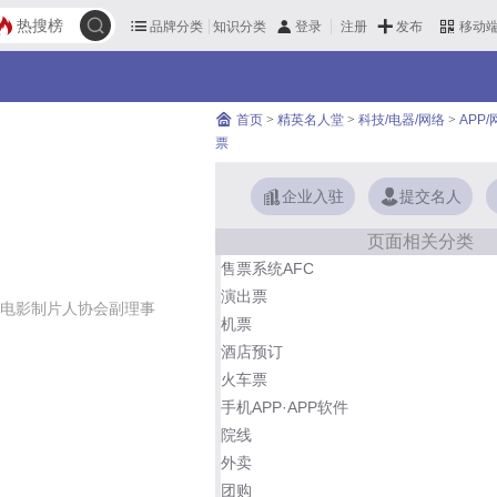
热搜榜
品牌分类
知识分类
发布
登录
注册
移动
首页
>
精英名人堂
>
科技/电器/网络
>
APP
票
企业入驻
提交名人
页面相关分类
售票系统AFC
演出票
电影制片人协会副理事
机票
酒店预订
火车票
手机APP·APP软件
院线
外卖
团购