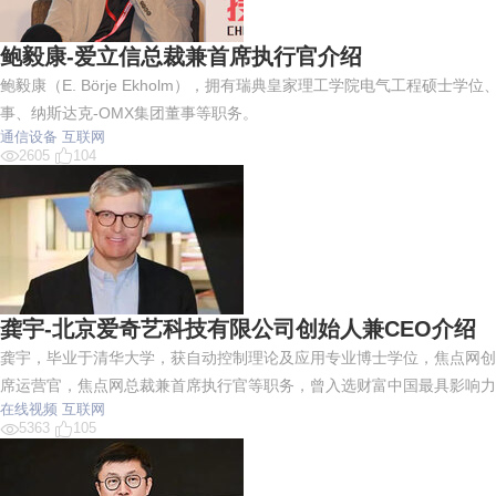
鲍毅康-爱立信总裁兼首席执行官介绍
鲍毅康（E. Börje Ekholm），拥有瑞典皇家理工学院电气工程
事、纳斯达克-OMX集团董事等职务。
通信设备
互联网
2605
104
龚宇-北京爱奇艺科技有限公司创始人兼CEO介绍
龚宇，毕业于清华大学，获自动控制理论及应用专业博士学位，焦点网创始人
席运营官，焦点网总裁兼首席执行官等职务，曾入选财富中国最具影响力
在线视频
互联网
5363
105