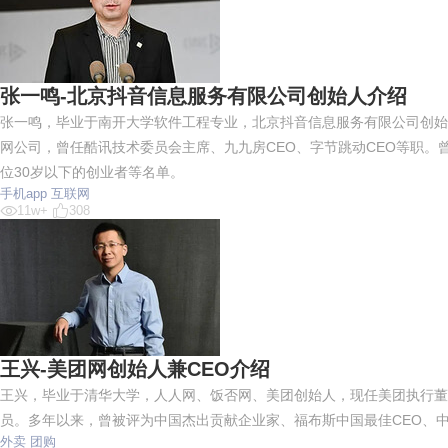
张一鸣-北京抖音信息服务有限公司创始人介绍
张一鸣，毕业于南开大学软件工程专业，北京抖音信息服务有限公司创始
网公司，曾任酷讯技术委员会主席、九九房CEO、字节跳动CEO等职。曾
位30岁以下的创业者等名单。
手机app
互联网
11w+
308
王兴-美团网创始人兼CEO介绍
王兴，毕业于清华大学，人人网、饭否网、美团创始人，现任美团执行董
员。多年以来，曾被评为中国杰出贡献企业家、福布斯中国最佳CEO、
外卖
团购