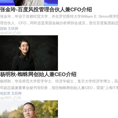
张金玲-百度风投管理合伙人兼CFO介绍
张金玲，毕业于首都经贸大学，并在罗切斯特大学William E. Si
理合伙人、CFO，同时还是美国金融分析师协会成员，曾任百度集团副总
团购
互联网
4030
82
杨明秋-蜘蛛网创始人兼CEO介绍
杨明秋，华东师范大学哲学学士、经济学硕士，复旦大学经济学博士，高
司副总裁兼董事会秘书等职务，现任蜘蛛网创始人兼CEO，荣获“上海IT
电影票
互联网
3801
56