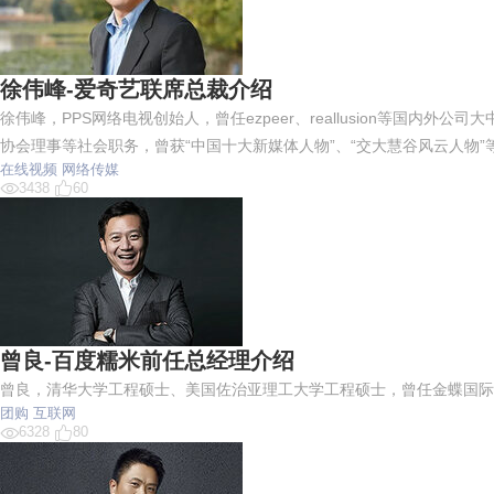
徐伟峰-爱奇艺联席总裁介绍
徐伟峰，PPS网络电视创始人，曾任ezpeer、reallusion等国
协会理事等社会职务，曾获“中国十大新媒体人物”、“交大慧谷风云人物”
在线视频
网络传媒
3438
60
曾良-百度糯米前任总经理介绍
曾良，清华大学工程硕士、美国佐治亚理工大学工程硕士，曾任金蝶国际
团购
互联网
6328
80