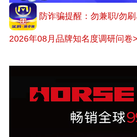
防诈骗提醒：勿兼职/勿刷
2026年08月品牌知名度调研问卷>