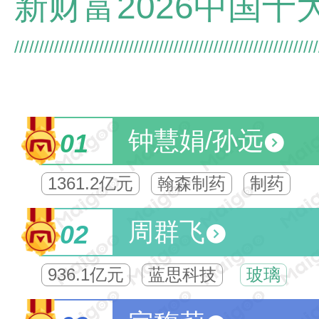
钟慧娟/孙远
01
1361.2亿元
翰森制药
制药
周群飞
02
936.1亿元
蓝思科技
玻璃