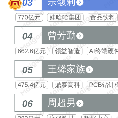
宗馥莉
03
770亿元
娃哈哈集团
食品饮料
曾芳勤
04
662.6亿元
领益智造
AI终端硬
王馨家族
05
475.4亿元
鼎泰高科
PCB钻针
周超男
06