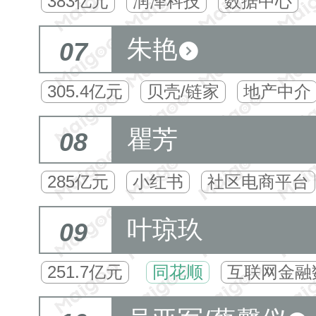
383亿元
润泽科技
数据中心
朱艳
07
305.4亿元
贝壳/链家
地产中介
瞿芳
08
285亿元
小红书
社区电商平台
叶琼玖
09
251.7亿元
同花顺
互联网金融