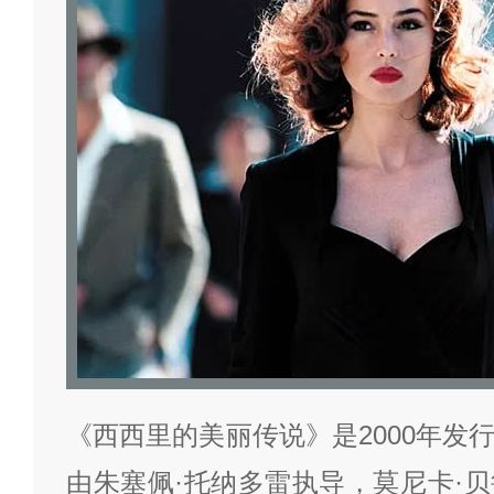
《西西里的美丽传说》是2000年发
由朱塞佩·托纳多雷执导，莫尼卡·