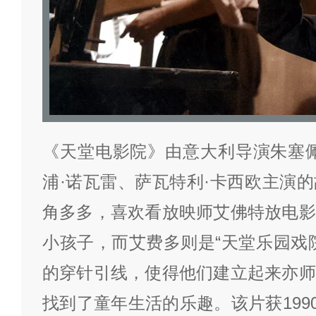
《天堂电影院》由意大利导演朱塞佩
浦·诺瓦雷、萨瓦特利·卡西欧主演
角多多，喜欢看放映师艾佛特放电影
小孩子，而艾费多则是“天堂乐园戏
的穿针引线，使得他们建立起来亦师
找到了童年生活的乐趣。该片获199