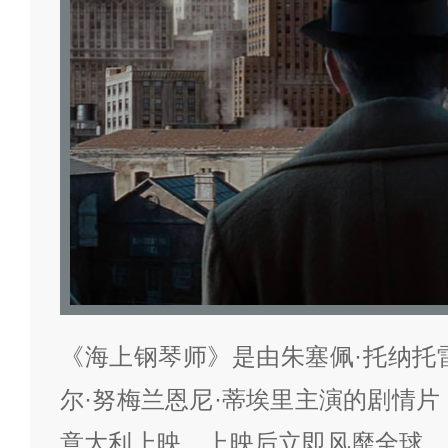
《海上钢琴师》是由朱塞佩·托纳托
尔·努梅兰恩尼·蒂埃里主演的剧情片，于
意大利上映，上映后立即风靡全球，