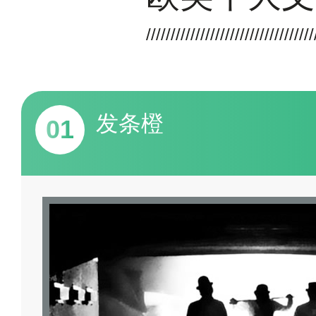
发条橙
01