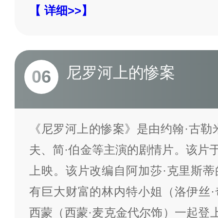
【 详细>>】
尼罗河上的惨案
06
《尼罗河上的惨案》是由约翰·古勒
夫、简·伯金等主演的剧情片。该片于1
上映。该片改编自阿加莎·克里斯蒂
有巨大财富的林内特小姐（洛伊丝·
西蒙（西蒙·麦克金代尔饰）一起登上