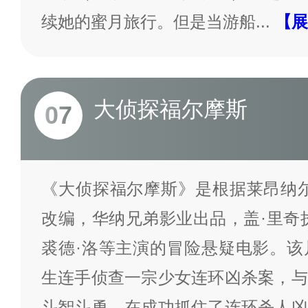
续她的蜜月旅行。但是当游船
...
【展
大侦探福尔摩斯
07
《大侦探福尔摩斯》是根据莱昂纳尔
改编，华纳兄弟影业出品，盖·里奇
裘德·洛等主演的冒险悬疑电影。该
生连手侦查一宗少女连环凶杀案，与
斗智斗勇。在成功抓住了连环杀人凶