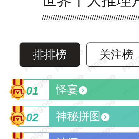
世界十大推理
排排榜
关注榜
怪宴
01
神秘拼图
02