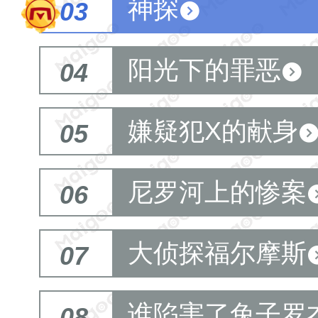
神探
03
阳光下的罪恶
04
嫌疑犯X的献身
05
尼罗河上的惨案
06
大侦探福尔摩斯
07
谁陷害了兔子罗
08