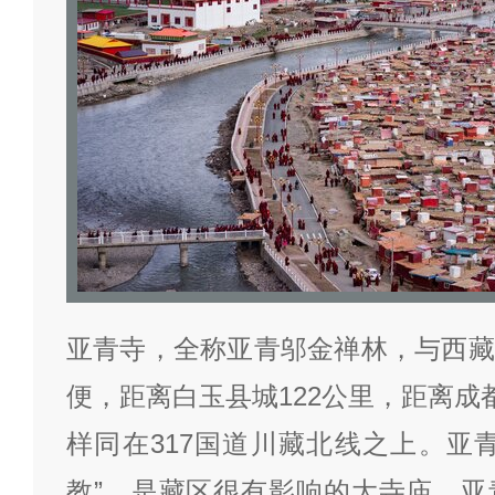
亚青寺，全称亚青邬金禅林，与西藏
便，距离白玉县城122公里，距离成
样同在317国道川藏北线之上。亚
教”，是藏区很有影响的大寺庙。亚