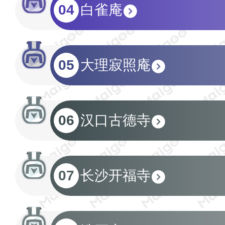
04
白雀庵
05
大理寂照庵
06
汉口古德寺
07
长沙开福寺