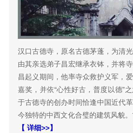
汉口古德寺，原名古德茅蓬，为清光
由其亲选弟子昌宏继承衣钵，并将寺
昌起义期间，他率寺众救护义军，爱
嘉奖，并依“心性好古，普度以德”
于古德寺的创办时间恰逢中国近代革
今独特的中西文化合璧的建筑风貌。
【 详细>>】