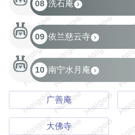
08
洗石庵
09
依兰慈云寺
10
南宁水月庵
广善庵
大佛寺