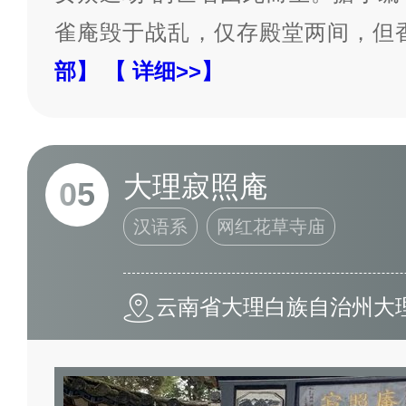
雀庵毁于战乱，仅存殿堂两间，但
部】
【 详细>>】
大理寂照庵
05
汉语系
网红花草寺庙
云南省大理白族自治州大