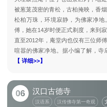
被葱茏茂密的青松，古柏掩映，香烟
松柏万珠，环境寂静，为佛家净地
傅，她在14岁时便正式剃度，来到
直至2012年，庵堂内也仅有三位师
喧嚣的佛家净地。据小编了解，寺
【 详细>>】
汉口古德寺
06
汉语系
汉传佛寺第一奇观