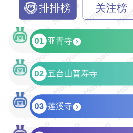
排排榜
关注榜
01
亚青寺
02
五台山普寿寺
03
莲溪寺