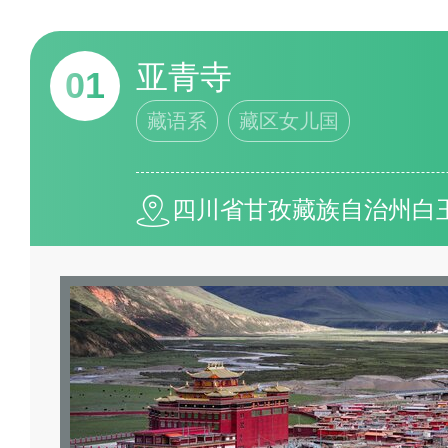
小编欢迎在末尾评论/批评指正
亚青寺
01
藏语系
藏区女儿国
四川省甘孜藏族自治州白