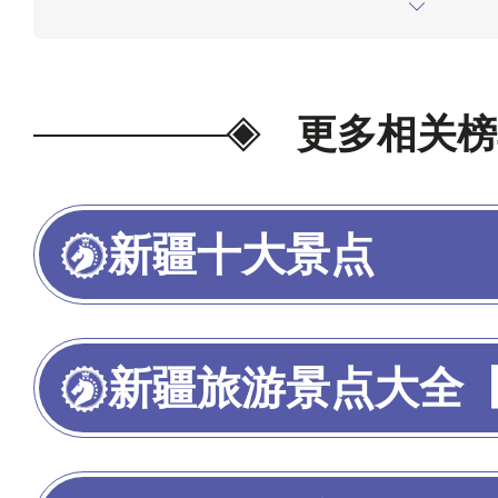
全国重点宫观、全国重点文物保
道推荐和网络旅游平台，通过人
建时间、文化积淀厚度、供奉对
更多相关榜
点评数量、评分口碑打分情况、
稀缺程度、景区认定等级、网红
新疆十大景点
索去过的人数、网络十大排行情
计分析而得出。榜单仅供参考，
新疆旅游景点大全【新
2026年5月8日，如有疑问，
正。
为我喜欢的投票>>