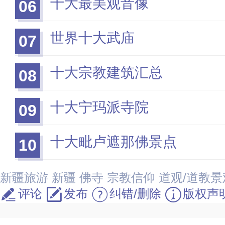
十大最美观音像
06
世界十大武庙
07
十大宗教建筑汇总
08
十大宁玛派寺院
09
十大毗卢遮那佛景点
10
新疆旅游
新疆
佛寺
宗教信仰
道观/道教景
评论
发布
纠错/删除
版权声