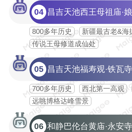
04
昌吉天池西王母祖庙·
800多年历史
新疆最古老&海
传说王母修道成仙处
05
昌吉天池福寿观·铁瓦
700多年历史
西北第一高观
远眺博格达峰雪景
06
和静巴伦台黄庙·永安