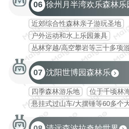
06
徐州月半湾欢乐森林乐
近郊综合性森林亲子游玩圣地
户外运动和水上乐园兼具
丛林穿越/高空攀岩等三十多项
07
沈阳世博园森林乐
四季森林游乐地
位于千顷林
悬挂式过山车/大摆锤等60多个
08
清远森波拉奇妙世界