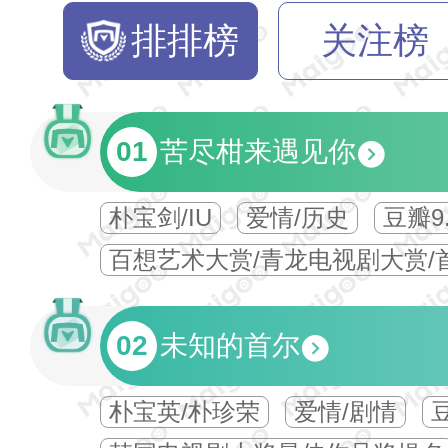
排排榜
关注榜
01
苦尽柑来遇见你
朴宝剑/IU
爱情/历史
豆瓣9.
百想艺术大赏/青龙电视剧大赏/
02
未知的首尔
朴宝英/朴珍荣
爱情/剧情
豆