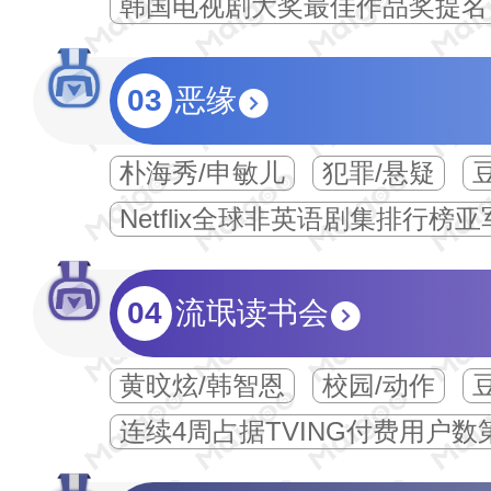
韩国电视剧大奖最佳作品奖提名
03
恶缘
朴海秀/申敏儿
犯罪/悬疑
豆
Netflix全球非英语剧集排行榜亚
04
流氓读书会
黄旼炫/韩智恩
校园/动作
豆
连续4周占据TVING付费用户数