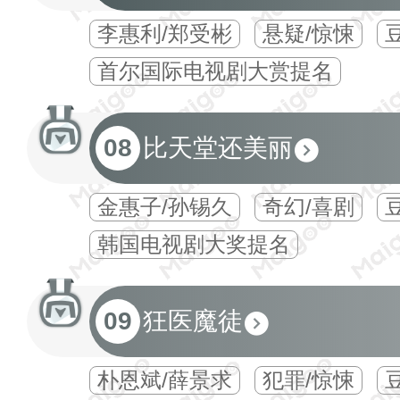
李惠利/郑受彬
悬疑/惊悚
豆
首尔国际电视剧大赏提名
08
比天堂还美丽
金惠子/孙锡久
奇幻/喜剧
豆
韩国电视剧大奖提名
09
狂医魔徒
朴恩斌/薛景求
犯罪/惊悚
豆