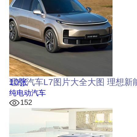
10张
理想汽车L7图片大全大图 理想
纯电动汽车
152