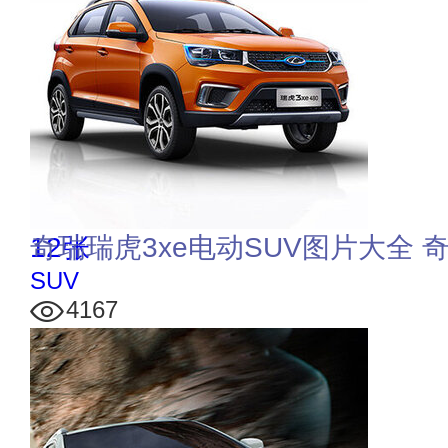
12张
奇瑞瑞虎3xe电动SUV图片大全 
SUV
4167