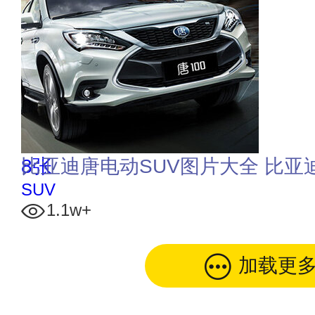
8张
比亚迪唐电动SUV图片大全 比亚
SUV
1.1w+
加载更