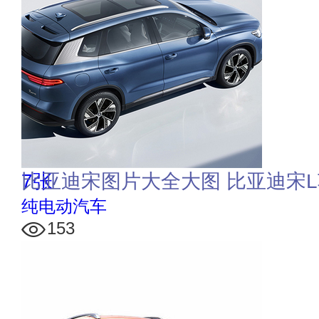
7张
比亚迪宋图片大全大图 比亚迪宋
纯电动汽车
153