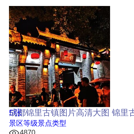
5张
成都锦里古镇图片高清大图 锦里
景区等级景点类型
4870