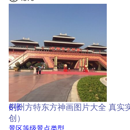
6张
荆州方特东方神画图片大全 真实
创）
景区等级景点类型