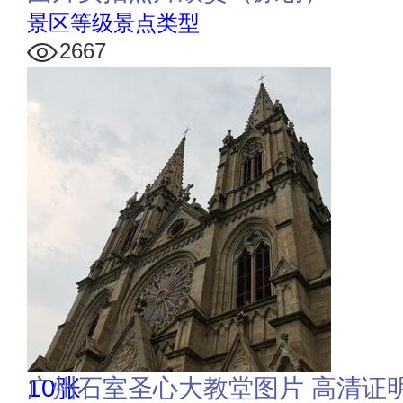
景区等级景点类型
2667
10张
广州石室圣心大教堂图片 高清证