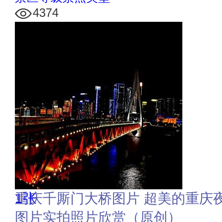
4374
1张
重庆千厮门大桥图片 超美的重庆
图片实拍照片欣赏（原创）