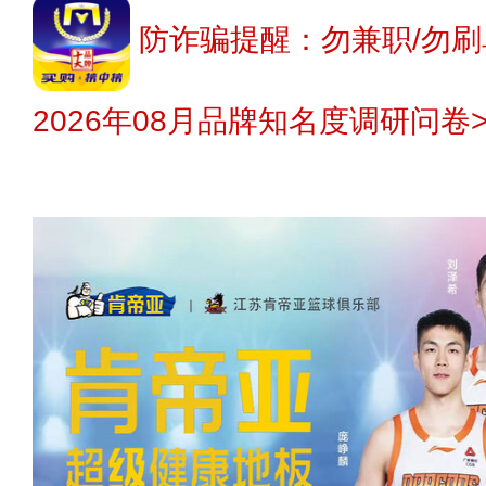
防诈骗提醒：勿兼职/勿刷
2026年08月品牌知名度调研问卷>