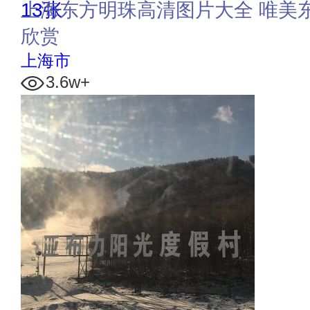
13张
上海东方明珠高清图片大全 唯美
欣赏
上海市
3.6w+