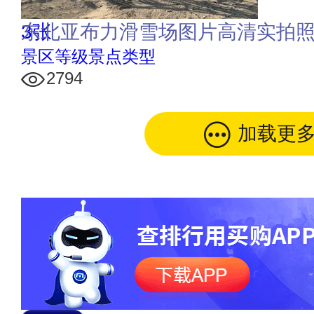
3张
东北亚布力滑雪场图片高清实拍
景区等级景点类型
2794
加载更