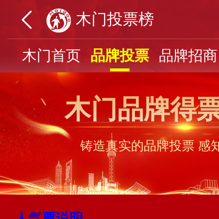
木门投票榜
木门首页
品牌投票
品牌招商
木门品牌得
铸造真实的品牌投票 感
人气票说明