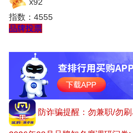
x
92
指数：
4555
品牌投票
防诈骗提醒：勿兼职/勿刷