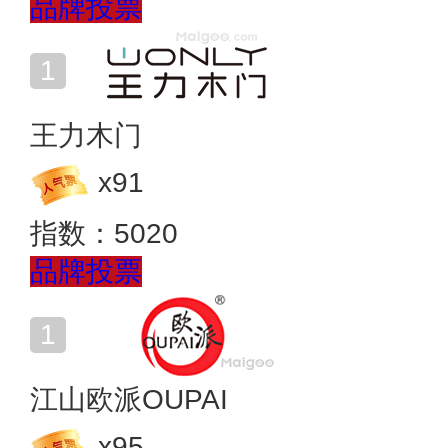
品牌投票
王力木门
x
91
指数：
5020
品牌投票
江山欧派OUPAI
x
95