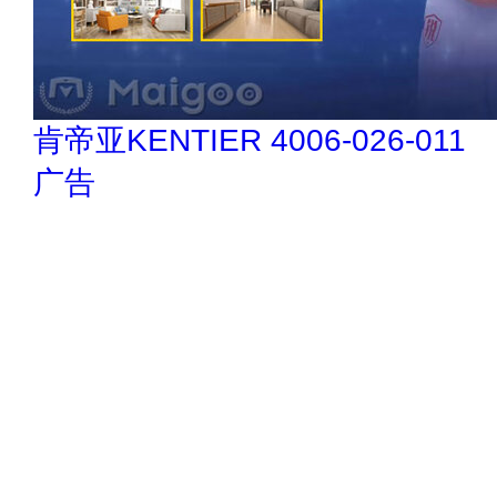
肯帝亚KENTIER 4006-026-011
广告