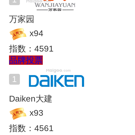
万家园
x
94
指数：
4591
品牌投票
Daiken大建
x
93
指数：
4561