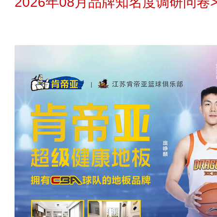
2026年08月品牌知名度调研问卷>