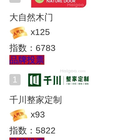
大自然木门
x
125
指数：
6783
品牌投票
千川整家定制
x
93
指数：
5822