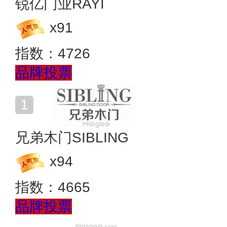
锐亿门业RAYI
x
91
指数：
4726
品牌投票
兄弟木门SIBLING
x
94
指数：
4665
品牌投票