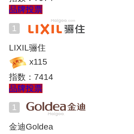
品牌投票
LIXIL骊住
x
115
指数：
7414
品牌投票
金迪Goldea