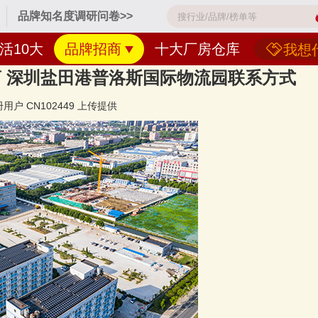
品牌知名度调研问卷>>
活10大
品牌招商
十大厂房仓库
我想
 深圳盐田港普洛斯国际物流园联系方式
册用户
CN102449
上传提供