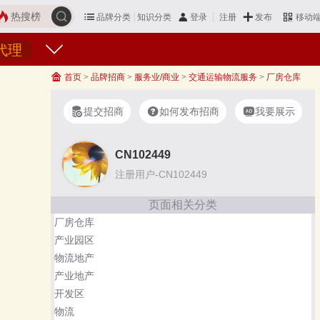
热搜榜
品牌分类
知识分类
发布
登录
注册
移动
代理
首页
>
品牌招商
>
服务业/商业
>
交通运输物流服务
>
厂房仓库
提交招商
如何发布招商
我要展示
CN102449
注册用户-CN102449
页面相关分类
厂房仓库
产业园区
物流地产
产业地产
开发区
物流