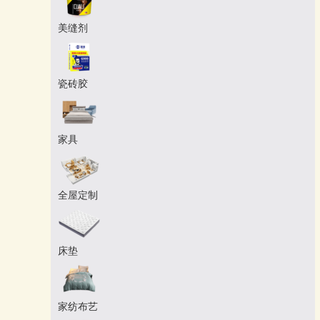
美缝剂
瓷砖胶
家具
全屋定制
床垫
家纺布艺