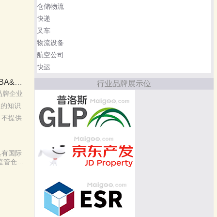
仓储物流
快递
叉车
物流设备
航空公司
快运
int=
行业品牌展示位
品牌企业
息的知识
，不提供
具有国际
监管仓和