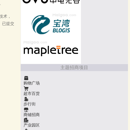
。
技术，
。已提交
主题招商项目
购物广场
超市百货
步行街
商铺招商
产业园区