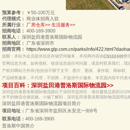
预算参考：
￥50-100万元
代理模式：
商业体招商入驻
所属行业：
厂房仓库>>
生活服务>>
招商电话：
400-169-3900
联系人：
深圳盐田港普洛斯国际物流园
招商地区：
广东省深圳市
招商官网：
https://www.glp.com.cn/parks/info/422.html?da
提醒：本站为会员提供信息存储空间服务，本招商内容由
CN102449
整
官网信息为准。如有侵权、错误信息或任何问题，请及时联系我们，我
产权归网站方所有(包括但不限于文字、图片、图表、著作权、商标权、
产品销售服务，不代理，不招商，不提供中介服务。本页面内容不代表
项目百科：深圳盐田港普洛斯国际物流园>>
深圳盐田港普洛斯国际物流园位于深圳市盐田区，项目建筑总面积1520
水平的物流仓储设施。小编了解到，深圳盐田港普洛斯国际物流园周边
保税仓。
深圳盐田港普洛斯国际物流园项目简介
项目地址：
广东省深圳市盐田区永安北一街6号
联系电话：
400-169-3900
普洛斯中国简介