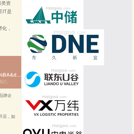
另类资
IT是
孵化，
招商官网：https://www.glp.com.cn/parks/info/422.html?daohangtype=%E6%90%9C%E7%B4%A2%E5%9B%AD%E5%8C%BA&daohangtypeint=
我们。
品牌企
开店，如