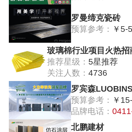
罗曼缔克瓷砖
预算参考：
￥5-
玻璃棉行业项目火热招
推荐星级：
5星推荐
关注人数：
4736
罗宾森LUOBIN
预算参考：
￥15
品牌电话：
0411
北鹏建材