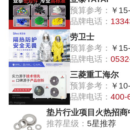
预算参考：
￥15
品牌电话：
1334
劳卫士
预算参考：
￥15
品牌电话：
0532
三菱重工海尔
预算参考：
￥10
品牌电话：
400-
垫片行业项目火热招商
推荐星级：
5星推荐