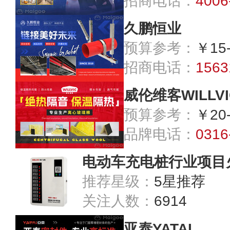
招商电话：
4006
久鹏恒业
预算参考：
￥15
招商电话：
1563
威伦维客WILLVI
预算参考：
￥20
品牌电话：
0316
电动车充电桩行业项目
推荐星级：
5星推荐
关注人数：
6914
亚泰YATAI