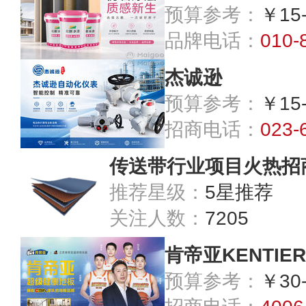
预算参考：
￥15
品牌电话：
010-
杰诚逊
预算参考：
￥15
招商电话：
023-
传送带行业项目火热招
推荐星级：
5星推荐
关注人数：
7205
肯帝亚KENTIER
预算参考：
￥30