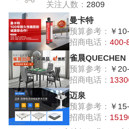
关注人数：
2809
曼卡特
预算参考：
￥10
招商电话：
400-
雀晨QUECHEN
预算参考：
￥20
招商电话：
1330
迈泉
预算参考：
￥15
招商电话：
1519