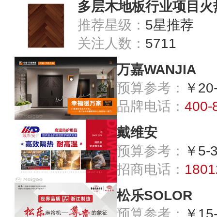
多层木地板行业项目火
推荐星级：
5星推荐
关注人数：
5711
万嘉WANJIA
预算参考：
￥20
品牌电话：
400-
戴维安
预算参考：
￥5-
招商电话：
1801
松乐SOLOR
预算参考：
￥15