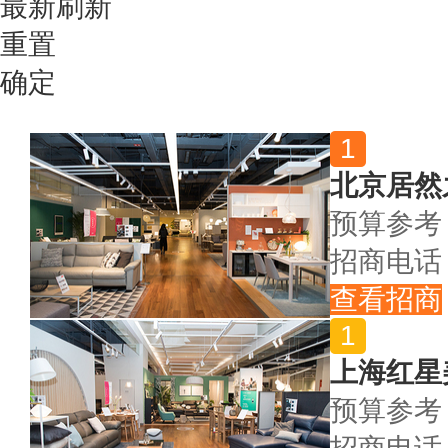
最新刷新
重置
确定
北京居然
预算参考
招商电话
查看招商
上海红星
预算参考