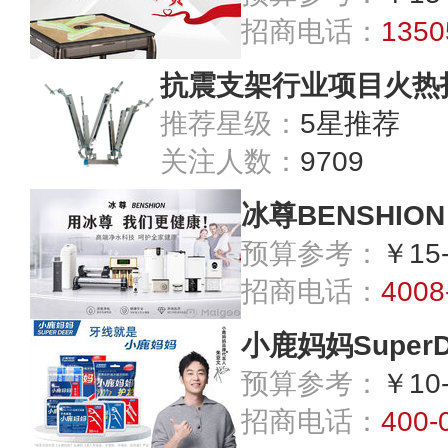
招商电话：
1350
抗震支架行业项目火热
推荐星级：
5星推荐
关注人数：
9709
冰尊BENSHION
预算参考：
￥15
招商电话：
4008
小鹿妈妈SuperD
预算参考：
￥10
招商电话：
400-