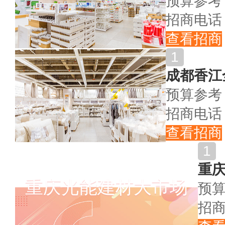
预算参考
招商电话
查看招商
成都香江
预算参考
招商电话
查看招商
重
重庆光能建材大市场
预
招