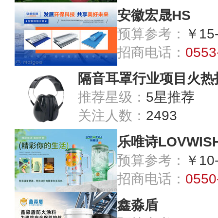
安徽宏晟HS
预算参考：
￥15
招商电话：
0553
隔音耳罩行业项目火热
推荐星级：
5星推荐
关注人数：
2493
乐唯诗LOVWIS
预算参考：
￥10
招商电话：
0550
鑫淼盾