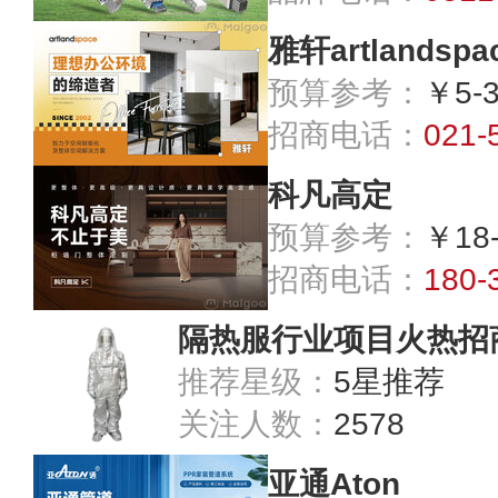
雅轩artlandspa
预算参考：
￥5-
招商电话：
021-
科凡高定
预算参考：
￥18
招商电话：
180-
隔热服行业项目火热招
推荐星级：
5星推荐
关注人数：
2578
亚通Aton