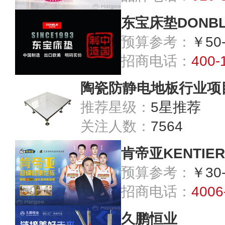
东宝床垫DONBL
预算参考：
￥50
招商电话：
400-
陶瓷防静电地板行业项
推荐星级：
5星推荐
关注人数：
7564
肯帝亚KENTIER
预算参考：
￥30
招商电话：
4006
久鹏恒业