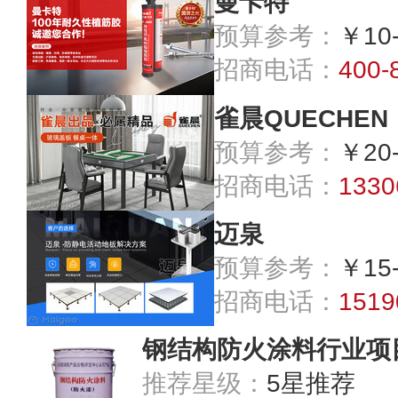
曼卡特
预算参考：
￥10
招商电话：
400-
雀晨QUECHEN
预算参考：
￥20
招商电话：
1330
迈泉
预算参考：
￥15
招商电话：
1519
钢结构防火涂料行业项
推荐星级：
5星推荐