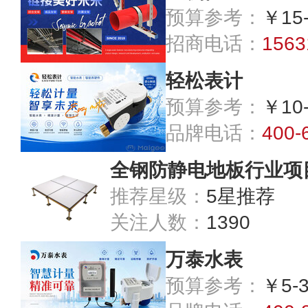
预算参考：
￥15
招商电话：
1563
轻松表计
预算参考：
￥10
品牌电话：
400-
全钢防静电地板行业项
推荐星级：
5星推荐
关注人数：
1390
万泰水表
预算参考：
￥5-