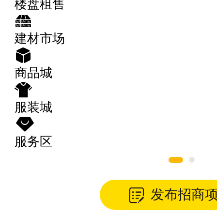
楼盘租售
建材市场
商品城
服装城
服务区
发布招商