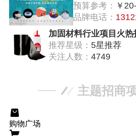
预算参考：
￥20
品牌电话：
1312
加固材料行业项目火热
推荐星级：
5星推荐
关注人数：
4749
主题招商
购物广场