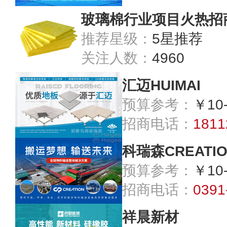
玻璃棉行业项目火热招
推荐星级：
5星推荐
关注人数：
4960
汇迈HUIMAI
预算参考：
￥10
招商电话：
1811
科瑞森CREATI
预算参考：
￥10
招商电话：
0391
祥晨新材