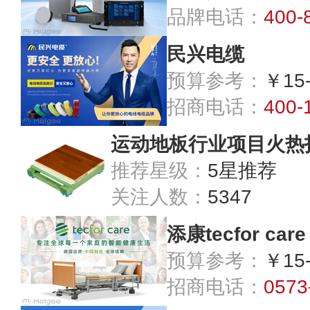
品牌电话：
400-
民兴电缆
预算参考：
￥15
招商电话：
400-
运动地板行业项目火热
推荐星级：
5星推荐
关注人数：
5347
添康tecfor care
预算参考：
￥15
招商电话：
0573