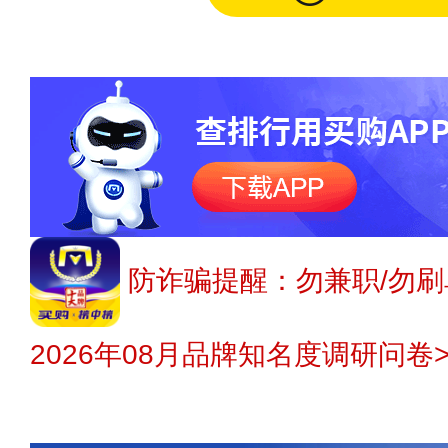
防诈骗提醒：勿兼职/勿刷
2026年08月品牌知名度调研问卷>