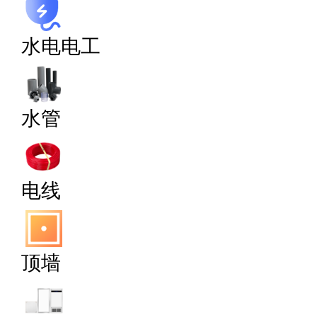
水电电工
水管
电线
顶墙