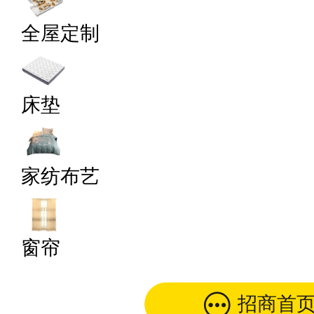
全屋定制
床垫
家纺布艺
窗帘
招商首