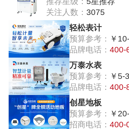
推荐星级：
5星推荐
关注人数：
3075
轻松表计
预算参考：
￥10
品牌电话：
400-
万泰水表
预算参考：
￥5-
品牌电话：
400-
创星地板
预算参考：
￥20
招商电话：
400-