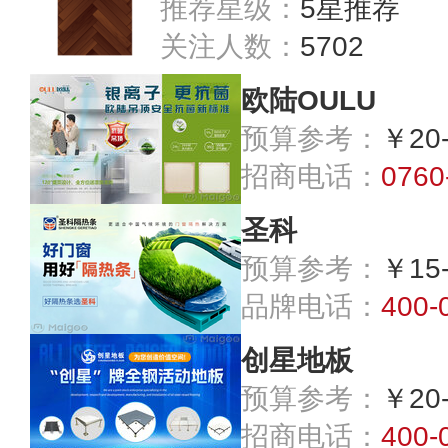
推荐星级：
5星推荐
关注人数：
5702
欧陆OULU
预算参考：
￥20
招商电话：
0760
圣科
预算参考：
￥15
品牌电话：
400-
创星地板
预算参考：
￥20
招商电话：
400-