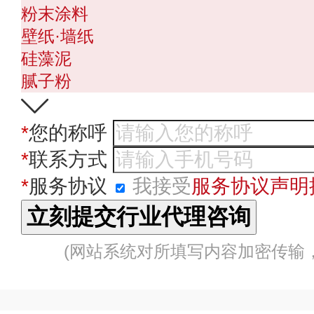
粉末涂料
壁纸·墙纸
硅藻泥
腻子粉
*
您的称呼
*
联系方式
*
服务协议
我接受
服务协议声明
(网站系统对所填写内容加密传输