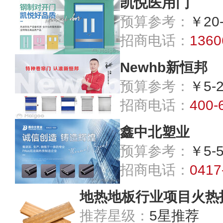
凯悦医用门
预算参考：
￥20
招商电话：
1360
Newhb新恒邦
预算参考：
￥5-
招商电话：
400-
鑫中北塑业
预算参考：
￥5-
招商电话：
0417
地热地板行业项目火热
推荐星级：
5星推荐