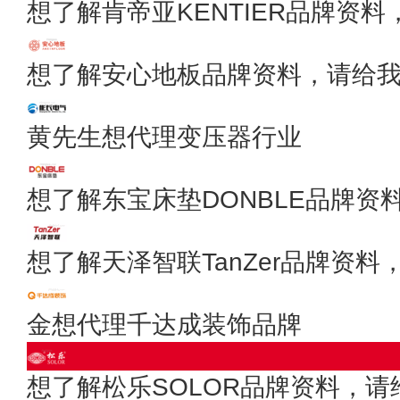
想了解肯帝亚KENTIER品牌资
想了解安心地板品牌资料，请给
黄先生想代理变压器行业
想了解东宝床垫DONBLE品牌资
想了解天泽智联TanZer品牌资
金想代理千达成装饰品牌
想了解松乐SOLOR品牌资料，