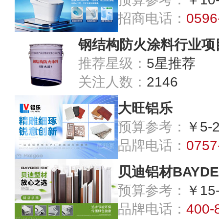
招商电话：
0596
钢结构防火涂料行业项
推荐星级：
5星推荐
关注人数：
2146
大旺铝乐
预算参考：
￥5-
品牌电话：
0757
贝迪铝材BAYDE
预算参考：
￥15
品牌电话：
400-