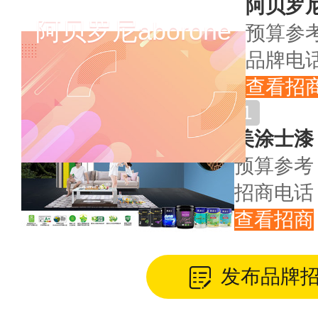
阿贝罗尼a
阿贝罗尼aborone
预算参
品牌电
查看招
美涂士漆
预算参考
招商电话
查看招商
发布品牌