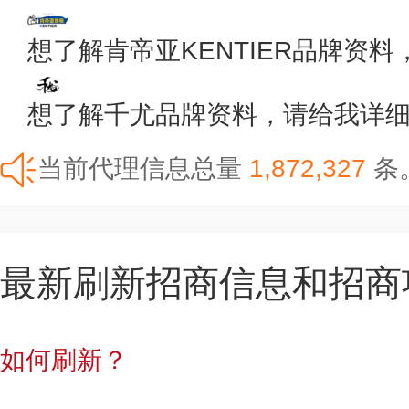
想了解肯帝亚KENTIER品牌资
想了解千尤品牌资料，请给我详
当前代理信息总量
1,872,327
条
最新刷新招商信息和招商
如何刷新？