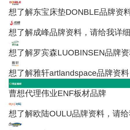
想了解东宝床垫DONBLE品牌资
想了解成峰品牌资料，请给我详
想了解雅轩artlandspace品
曹想代理伟业ENF板材品牌
想了解欧陆OULU品牌资料，请