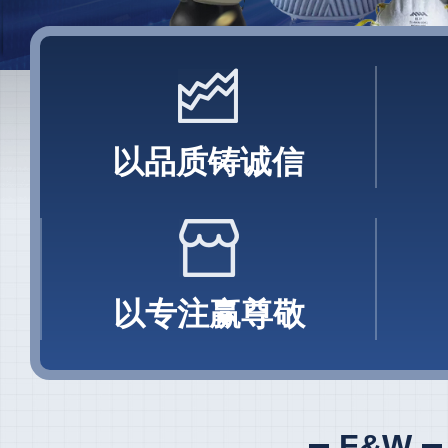
以品质铸诚信
以专注赢尊敬
F&W