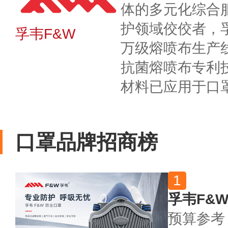
体的多元化综合
护领域佼佼者，
孚韦F&W
万级熔喷布生产
抗菌熔喷布专利
材料已应用于口
口罩品牌招商榜
孚韦F&
预算参考