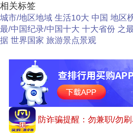
相关标签
城市/地区地域
生活10大
中国
地区榜
最/中国纪录/中国十大
十大省份
之最
据
世界国家
旅游景点景观
防诈骗提醒：勿兼职/勿刷