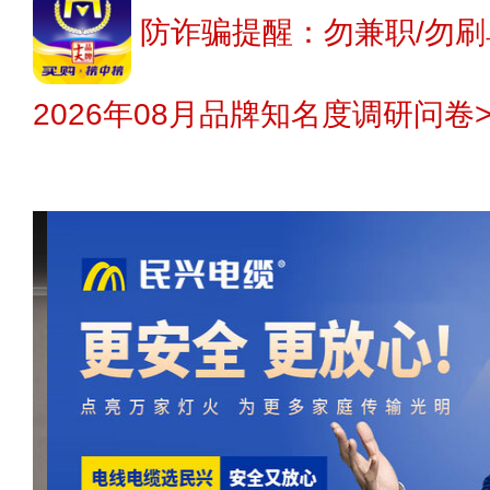
防诈骗提醒：勿兼职/勿刷
2026年08月品牌知名度调研问卷>