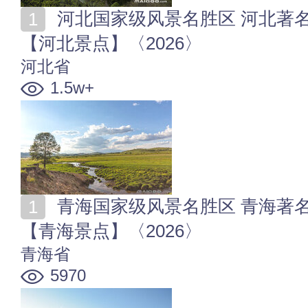
河北国家级风景名胜区 河北著名风景名胜区完整名单
【河北景点】〈2026〉
河北省
1.5w+
青海国家级风景名胜区 青海著名风景名胜区完整名单
【青海景点】〈2026〉
青海省
5970