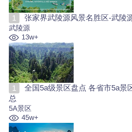
张家界武陵源风景名胜区-武陵
武陵源
13w+
全国5a级景区盘点 各省市5a景区名单 5A级旅游景区汇
总
5A景区
45w+