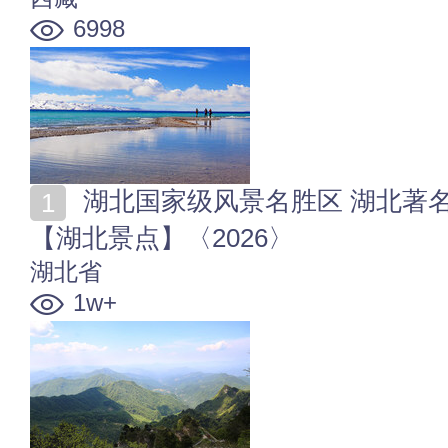
6998
湖北国家级风景名胜区 湖北著名风景名胜区完整名单
【湖北景点】〈2026〉
湖北省
1w+