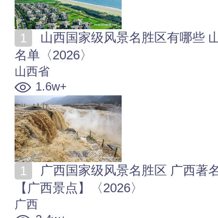
山西国家级风景名胜区有哪些 山西著名风景名胜区完整
名单〈2026〉
山西省
1.6w+
广西国家级风景名胜区 广西著名风景名胜区完整名单
【广西景点】〈2026〉
广西