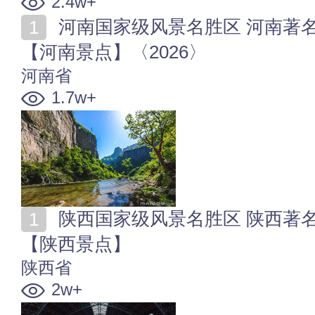
2.4w+
河南国家级风景名胜区 河南著名风景名胜区完整名单
【河南景点】〈2026〉
河南省
1.7w+
陕西国家级风景名胜区 陕西著名风景名胜区完整名单
【陕西景点】
陕西省
2w+