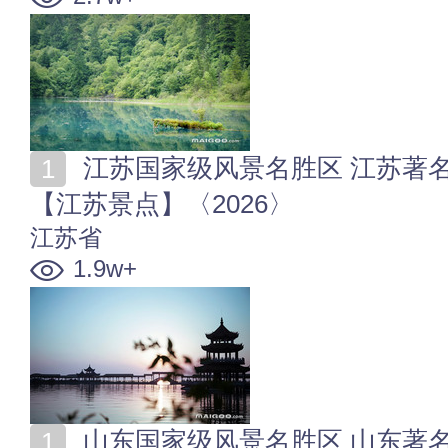
江苏国家级风景名胜区 江苏著名风景名胜区完整名单
【江苏景点】〈2026〉
江苏省
1.9w+
山东国家级风景名胜区 山东著名风景名胜区完整名单