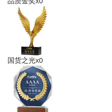
品质金奖x0
国货之光x0