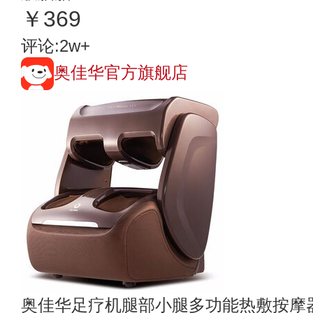
￥369
评论:2w+
奥佳华官方旗舰店
奥佳华足疗机腿部小腿多功能热敷按摩