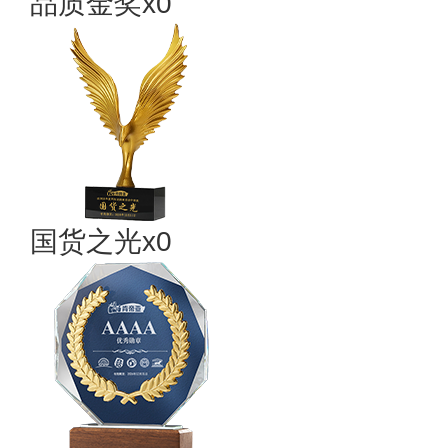
品质金奖x0
国货之光x0