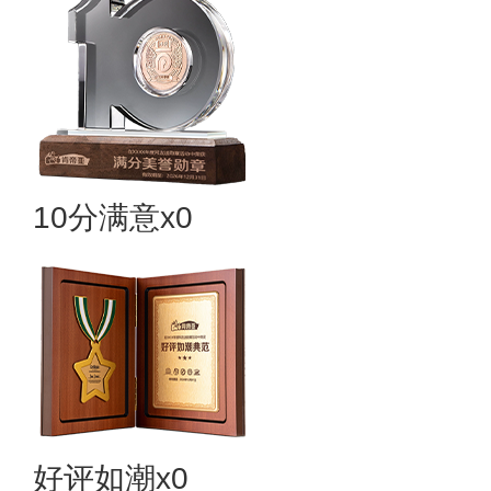
10分满意x0
好评如潮x0