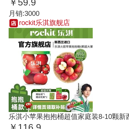
￥59.9
月销:3000
rockit乐淇旗舰店
乐淇小苹果抱抱桶超值家庭装8-10颗
￥116.9