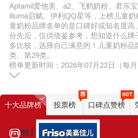
Aptamil爱他美、a2、飞鹤奶粉、君乐宝
illuma启赋、伊利QQ星等，上榜儿
童奶粉品牌名单的是口碑好或知名度高
分先后，仅供借鉴参考，想知道什么牌
多比较，选择自己满意的！儿童奶粉品
类、第29类。
榜单更新时间：2026年07月22日（每
荐
HOT
十大品牌榜
投票榜
口碑点赞榜
NO.1