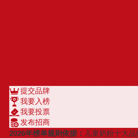
Abbott雅培
蒙牛
合生元BIOSTIME
海普诺凯1897
Nutrilon诺优能
贝因美
认养一头牛
查看更多
提交品牌
我要入榜
我要投票
发布招商
2026年榜单规则依据：
儿童奶粉十大品