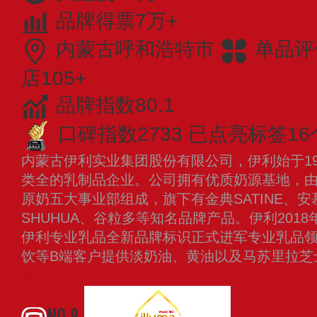
品牌得票7万+
内蒙古呼和浩特市
单品评
店105+
品牌指数80.1
口碑指数2733
已点亮标签16
内蒙古伊利实业集团股份有限公司，伊利始于19
类全的乳制品企业。公司拥有优质奶源基地，
原奶五大事业部组成，旗下有金典SATINE、安慕
SHUHUA、谷粒多等知名品牌产品。伊利2018
伊利专业乳品全新品牌标识正式进军专业乳品
饮等B端客户提供淡奶油、黄油以及马苏里拉
多
NO.9