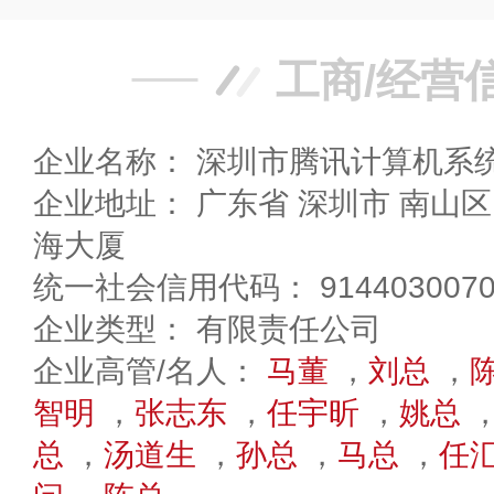
工商/经营
企业名称： 深圳市腾讯计算机系
企业地址： 广东省 深圳市 南山区 海天二路33号腾讯滨
海大厦
统一社会信用代码： 91440300708
企业类型： 有限责任公司
企业高管/名人：
马董
，
刘总
，
智明
，
张志东
，
任宇昕
，
姚总
总
，
汤道生
，
孙总
，
马总
，
任