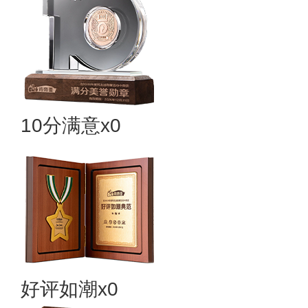
10分满意x0
好评如潮x0