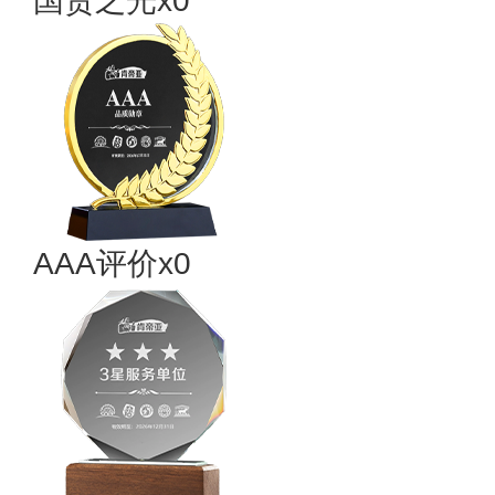
国货之光x0
AAA评价x0