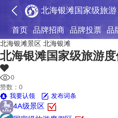
北
首页
品牌招商
品牌投票
品
北海银滩景区
北海银滩
北海银滩国家级旅游度
0
赞数：
0
我要认领
发布词条
4A级景区