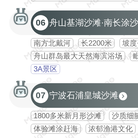
06
舟山基湖沙滩·南长涂
南方北戴河
长2200米
坡度
舟山群岛最大天然海滨浴场
3A景区
07
宁波石浦皇城沙滩
1800多米新月形沙滩
沙质细
体验滩涂赶海
浓郁渔港文化