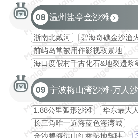
08
温州盐亭金沙滩
浙南北戴河
碧海奇礁金沙渔
前屿岛常被用作影视取景地
海口度假村千古化石&地裂遗浆
09
宁波梅山湾沙滩·万人
1.88公里弧形沙滩
华东最大
长三角唯一近海蓝色海湾城
金沙碧海远山红桥湿地辉映