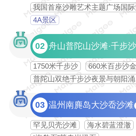
我国首座沙雕艺术主题广场国际
4A景区
02
舟山普陀山沙滩·千步沙
1750米千步沙
660米百步沙
普陀山双绝千步沙夜景与朝阳涌
03
温州南麂岛大沙岙沙滩
罕见贝壳沙滩
海水碧蓝澄澈