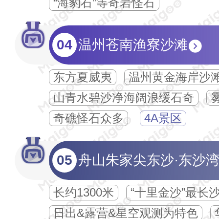
“海豹石”等奇岩怪石
04
温州苍南渔寮沙滩
东方夏威夷
温州黄金海岸沙
山青水碧沙净海阔浪缓石奇
奇礁怪石众多
4A景区
05
舟山朱家尖东沙·东沙
长约1300米
“十里金沙”最长
日出&露营&星空观测为特色