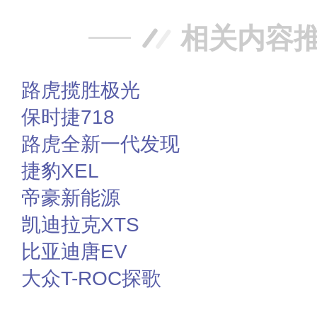
相关内容
路虎揽胜极光
保时捷718
路虎全新一代发现
捷豹XEL
帝豪新能源
凯迪拉克XTS
比亚迪唐EV
大众T-ROC探歌