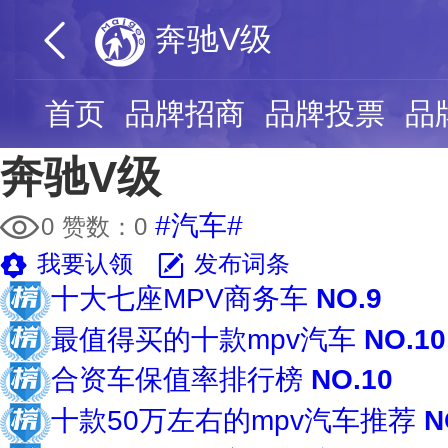
奔驰V级
首页
品牌招商
品牌投票
品
奔驰V级
#汽车#
0
赞数：
0
我要认领
发布词条
十大七座MPV商务车
NO.9
最值得买的十款mpv汽车
NO.10
合资车保值率排行榜
NO.10
十款50万左右的mpv汽车推荐
N