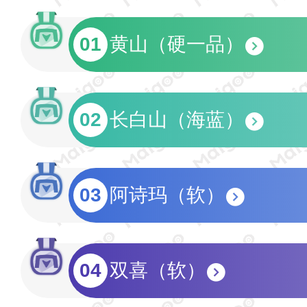
01
黄山（硬一品）
02
长白山（海蓝）
03
阿诗玛（软）
04
双喜（软）