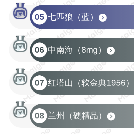
05
七匹狼（蓝）
06
中南海（8mg）
07
红塔山（软金典1956）
08
兰州（硬精品）