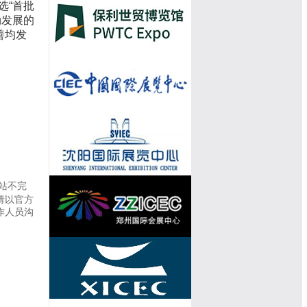
选“首批
勃发展的
善均发
站不完
请以官方
作人员沟