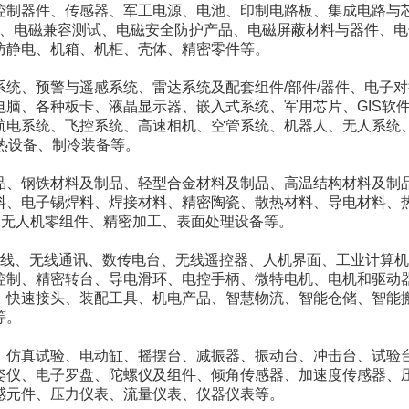
控制器件、传感器、军工电源、电池、印制电路板、集成电路与
件、电磁兼容测试、电磁安全防护产品、电磁屏蔽材料与器件、
防静电、机箱、机柜、壳体、精密零件等。
统、预警与遥感系统、雷达系统及配套组件/部件/器件、电子
脑、各种板卡、液晶显示器、嵌入式系统、军用芯片、GIS软件
航电系统、飞控系统、高速相机、空管系统、机器人、无人系统
热设备、制冷装备等。
品、钢铁材料及制品、轻型合金材料及制品、高温结构材料及制
料、电子锡焊料、焊接材料、精密陶瓷、散热材料、导电材料、
、无人机零组件、精密加工、表面处理设备等。
场总线、无线通讯、数传电台、无线遥控器、人机界面、工业计算
控制、精密转台、导电滑环、电控手柄、微特电机、电机和驱动
、快速接头、装配工具、机电产品、智慧物流、智能仓储、智能
等。
、仿真试验、电动缸、摇摆台、减振器、振动台、冲击台、试验
姿仪、电子罗盘、陀螺仪及组件、倾角传感器、加速度传感器、
感元件、压力仪表、流量仪表、仪器仪表等。