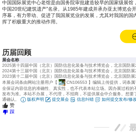
中国国际展览中心老馆是由国务院审批建造较早的国家级展馆，名列
中国20世纪建筑遗产”名录。从1985年建成并承办亚太博览
序幕，有力带动、促进了我国展览业的发展，尤其对我国的国
挥了积极重大的推动作用。
历届回顾
展会名称
2025第十四届中国（北京）国防信息化装备与技术博览会，北京国防展2
2024第十三届中国（北京）国防信息化装备与技术博览会，北京国防展2
2023第十二届中国（北京）国防信息化装备与技术博览会，北京国防展2
本展会词条由网站注册用户【
CN106553
】编辑上传提供，词条属
全保证内容信息的准确性、真实性，也不代表本站立场。因办展过程的
发布为准。本站不办展，不代理，不招商，不提供展会中介服务。想要
通确认。
版权声明
提交展会
信息纠错
如何提交发布/修
赞
踩