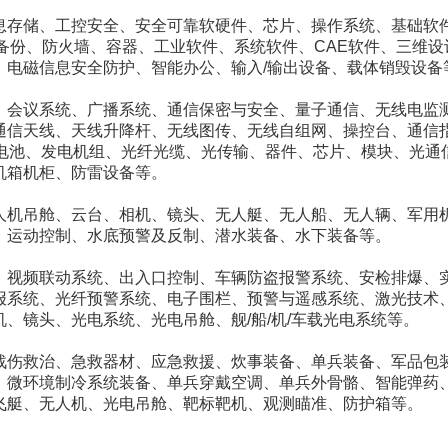
息存储、工控安全、安全可靠软硬件、芯片、操作系统、基础软
备份、防火墙、容器、工业软件、系统软件、CAE软件、三维设
、电磁信息安全防护、智能办公、输入/输出设备、载体销毁设备
、会议系统、广播系统、通信保密与安全、量子通信、无线电监
通信天线、天线升降杆、无线图传、无线自组网、操控台、通信
蓄电池、发电机组、光纤光缆、光传输、器件、芯片、模块、光通
机箱机柜、防雷设备等。
人机吊舱、云台、相机、镜头、无人艇、无人船、无人辆、军用
、运动控制、水底预警及反制、潜水装备、水下装备等。
、视频联动系统、出入口控制、车辆防盗报警系统、安检排爆、
报系统、光纤预警系统、电子围栏、预警与遥感系统、激光技术
、镜头、光电系统、光电吊舱、舰/船/机/车载光电系统等。
战伤救治、急救器材、应急救援、炊事装备、单兵装备、军品包
、微环境制冷系统装备、单兵穿戴空调、单兵外骨骼、智能弹药
飞艇、无人机、光电吊舱、靶标靶机、观测瞄准、防护箱等。