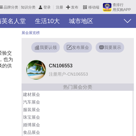
查排行
品牌分类
知识分类
发布
登录
注册
移动端
用买购APP
精英名人堂
生活10大
城市地区
展会展览榜
我要认领
发布展会
我要展示
经验交
，也为
CN106553
谈的供
注册用户-CN106553
热门展会分类
建材展会
汽车展会
服装展会
珠宝展会
婚博展会
食品展会