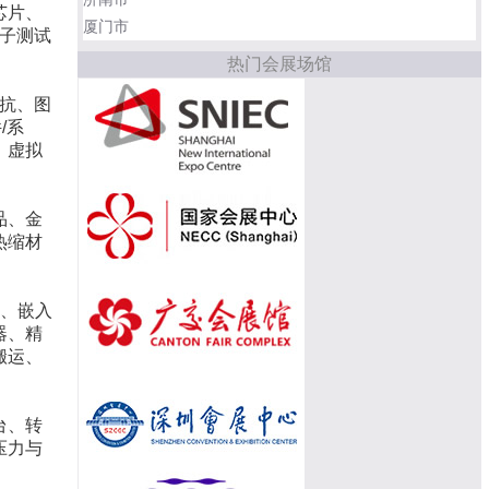
芯片、
厦门市
电子测试
热门会展场馆
对抗、图
/系
、虚拟
品、金
热缩材
机、嵌入
器、精
搬运、
台、转
压力与