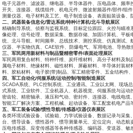
电子元器件、滤波器、继电器、半导体器件、压电晶体、频率
开关、连接器、线缆组件、机电元件、微波射频器件/部件/组
测量仪器、电子材料及工艺、电子制造设备、表面贴装设备、
二、武器装备信息化/雷达系统/特种计算机/北斗导航展区
精确制导系统、侦察与监视系统、目标定位跟踪、火控与瞄准系
像处理、信号处理、数据采集、数据存储、加固计算机、平板电
统、北斗导航、时间频率、总线技术、测控系统、仿真测试、
仪器、半实物仿真、CAE软件、防爆电气、军用电池、导热散
三、军民两用新材料与制品暨精密零件/表面处理展区
军民两用复合材料、特种纤维、炭纤维材料、高分子材料及制
属电子材料、绝缘材料、磁性材料、屏蔽材料、半导体封装材
料、胶粘材料、电子胶(带)制品、军工精密零件、五金结构件
四、军工自动化/伺服系统/运动控制/智能制造展区
SCADA系统、PLC控制系统、工业通讯、工业以太网、现
式系统、工业软件、工业机器人、机器视觉、伺服系统与运动
密齿轮、精密轴承、液压和气动、密封件、连接器、电线电缆
智能工厂解决方案、工程机械、起动设备、军工配套机电产品
五、军工装备试验/惯性导航/传感器/仪器仪表展区
各类环境试验设备、试验箱、力学试验设备、数据记录与采集
台、惯导设备、惯性器件、惯导测量单元、定位定向、动态航
压电传感器、应变传感器等各种传感器、编码器、变送器、敏