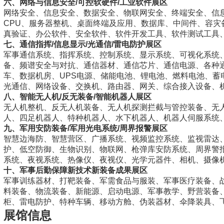
六、网络与信息安全/可控软硬件/工业软件展区
网络安全、信息安全、数据安全、物联网安全、终端安全、信
CPU、服务器整机、桌面终端及应用、数据库、中间件、容灾
真验证、办公软件、安全软件、软件开发工具、软件测试工具
七、通信指挥/信息显示/光通信/雷电防护展区
军事通信系统、指挥系统、控制系统、显示系统、可视化系统
备、频谱安全与对抗、通信器材、通信芯片、通信电源、各种
车、数据机房、UPS电源、储能电池、锂电池、燃料电池、
光通信、网络设备、交换机、路由器、网关、综合接入设备、
八、智能无人机/反无装备/智能机器人展区
无人机整机、反无人机装备、无人机探测拦截与管控装备、无
人、四足机器人、特种机器人、水下机器人、机器人伺服系统
九、军用安防装备/军用光电系统/周界报警展区
智慧边海防、智慧营区、广播系统、视频监控系统、监视雷达
护、低空防御、生物识别、物联网、枪弹库安防系统、周界警
系统、夜视系统、热像仪、夜视仪、光学元器件、相机、摄像机
十、军事后勤保障新技术新装备成果展区
军事训练器材、打靶装备、军需食品与服装、军事医疗装备、
料装备、物流装备、新能源、启动电源、军事教学、野营装备
柜、雷电防护、特种车辆、移动方舱、伪装器材、伞降装具、
展馆信息