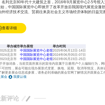
北京80年代十大建筑之首，2016年9月展览中心2-5号馆入
会开始，中国国际展览中心即掀开了改革开放后我国现代展览业蓬
内外经济技术交流、贸易往来及社会主义市场经济体制的日益完
查看详细
举办城市
举办展馆
举办时间
025
北京市
中国国际展览中心老馆
2025年06月12日-14日
024
北京市
中国国际展览中心老馆
2024年06月05日-07日
023
北京市
中国国际展览中心老馆
2023年05月23日-25日
于开放词条，当前页面所展示的宣传内容属于注册用户个人编辑行为，网
不可控性，展会可能出现办展形式变更、换地、延期、取消等情况，具体
了解更多展会信息或参展，请务必到准确的展会官网了解情况并跟展会工
改展会
我要认领
最新评论