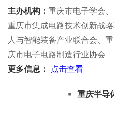
主办机构：
重庆市电子学会、
重庆市集成电路技术创新战略
人与智能装备产业联合会、重
庆市电子电路制造行业协会
更多信息：
点击查看
重庆半导