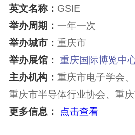
英文名称：
GSIE
举办周期：
一年一次
举办城市：
重庆市
举办展馆：
重庆国际博览中
主办机构：
重庆市电子学会、
重庆市半导体行业协会、重庆
更多信息：
点击查看