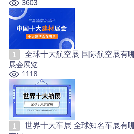
3603
全球十大航空展 国际航空展有哪
展会展览
1118
世界十大车展 全球知名车展有