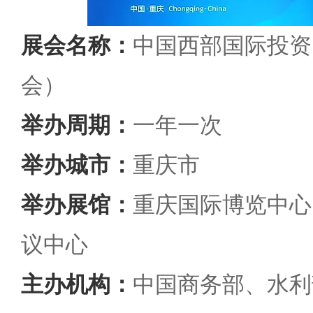
展会名称：
中国西部国际投资
会）
举办周期：
一年一次
举办城市：
重庆市
举办展馆：
重庆国际博览中心
议中心
主办机构：
中国商务部、水利