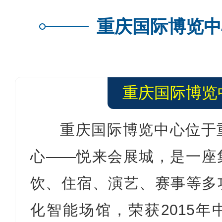
重庆国际博览中
重庆国际博览
重庆国际博览中心位于
心——悦来会展城，是一座
饮、住宿、演艺、赛事等多
化智能场馆，荣获2015