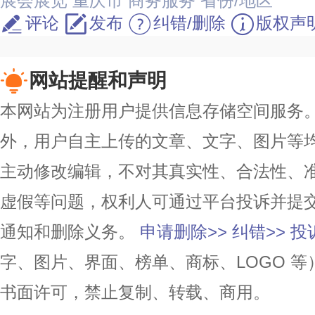
展会展览
重庆市
商务服务
省份/地区
评论
发布
纠错/删除
版权声
网站提醒和声明
本网站为注册用户提供信息存储空间服务。除
外，用户自主上传的文章、文字、图片等
主动修改编辑，不对其真实性、合法性、
虚假等问题，权利人可通过平台投诉并提
通知和删除义务。
申请删除>>
纠错>>
投
字、图片、界面、榜单、商标、LOGO 
书面许可，禁止复制、转载、商用。