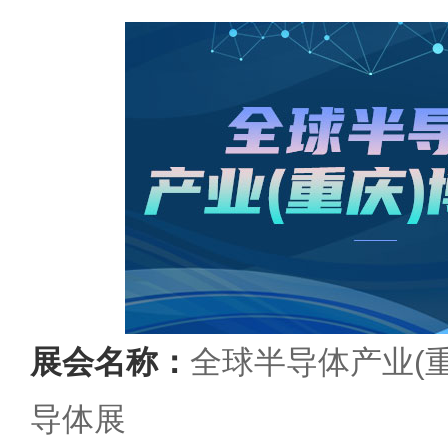
展会名称：
全球半导体产业(重
导体展