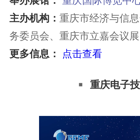
举办展馆：
重庆国际博览中
主办机构：
重庆市经济与信息
务委员会、重庆市立嘉会议展
更多信息：
点击查看
重庆电子技