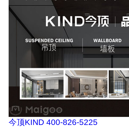
松乐SOLOR 400-111-7899