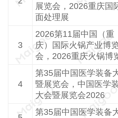
展览会，2026重庆国
面处理展
2026第11届中国（重
庆）国际火锅产业博
会，2026重庆火锅博
第35届中国医学装备
暨展览会，中国医学
大会暨展览会2026
第35届中国医学装备