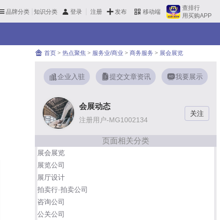
查排行
品牌分类
知识分类
发布
登录
注册
移动端
用买购APP
首页
>
热点聚焦
>
服务业/商业
>
商务服务
>
展会展览
企业入驻
提交文章资讯
我要展示
会展动态
注册用户-MG1002134
页面相关分类
展会展览
展览公司
展厅设计
拍卖行·拍卖公司
咨询公司
公关公司