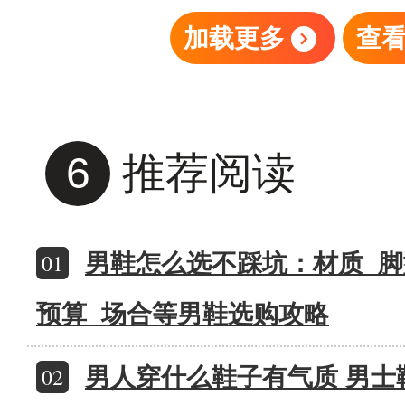
加载更多
查
6
推荐阅读
01
男鞋怎么选不踩坑：材质_脚
预算_场合等男鞋选购攻略
02
男人穿什么鞋子有气质 男士