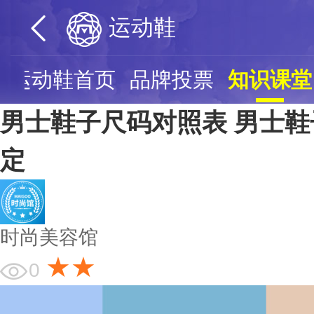
运动鞋
运动鞋首页
品牌投票
知识课堂
男士鞋子尺码对照表 男士
定
时尚美容馆
★★
0