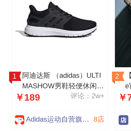
阿迪达斯 （adidas）ULTI
【
MASHOW男鞋轻便休闲缓
评论：2w+
￥189
￥7
震健身训练运动鞋跑步鞋
面
UK7.0码40.5
Adidas运动自营旗舰店
8店