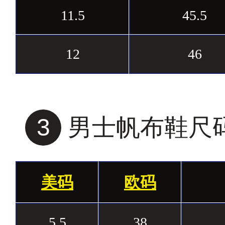
11.5
45.5
12
46
3
男士帆布鞋尺
美码
欧码
5.5
38