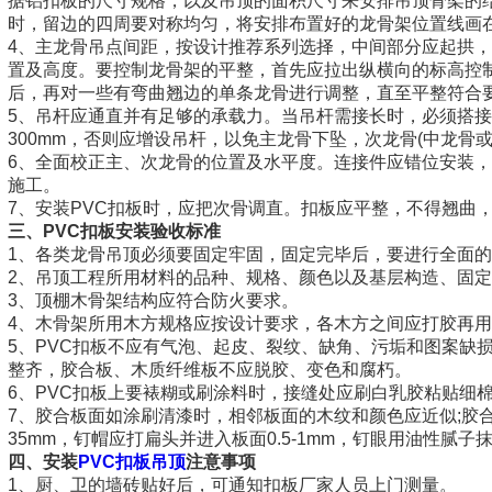
据铝扣板的尺寸规格，以及吊顶的面积尺寸来安排吊顶骨架的
时，留边的四周要对称均匀，将安排布置好的龙骨架位置线画
4、主龙骨吊点间距，按设计推荐系列选择，中间部分应起拱，
置及高度。要控制龙骨架的平整，首先应拉出纵横向的标高控
后，再对一些有弯曲翘边的单条龙骨进行调整，直至平整符合
5、吊杆应通直并有足够的承载力。当吊杆需接长时，必须搭
300mm，否则应增设吊杆，以免主龙骨下坠，次龙骨(中龙骨
6、全面校正主、次龙骨的位置及水平度。连接件应错位安装
施工。
7、安装PVC扣板时，应把次骨调直。扣板应平整，不得翘曲
三、PVC扣板安装验收标准
1、各类龙骨吊顶必须要固定牢固，固定完毕后，要进行全面
2、吊顶工程所用材料的品种、规格、颜色以及基层构造、固
3、顶棚木骨架结构应符合防火要求。
4、木骨架所用木方规格应按设计要求，各木方之间应打胶再用
5、PVC扣板不应有气泡、起皮、裂纹、缺角、污垢和图案缺
整齐，胶合板、木质纤维板不应脱胶、变色和腐朽。
6、PVC扣板上要裱糊或刷涂料时，接缝处应刷白乳胶粘贴细
7、胶合板面如涂刷清漆时，相邻板面的木纹和颜色应近似;胶合板
35mm，钉帽应打扁头并进入板面0.5-1mm，钉眼用油性腻子
四、安装
PVC扣板吊顶
注意事项
1、厨、卫的墙砖贴好后，可通知扣板厂家人员上门测量。