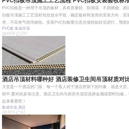
PVC扣板吊顶施工工艺流程 PVC扣板安装验收标
PVC扣板是一种用于吊顶的板材，具有质量轻、防潮湿、不易燃烧、易
扣板吊顶施工工艺流程包括放水平线，确定板材和龙骨的安装方向，安
求，不应有气泡等缺陷。安装PVC扣板要注意在墙砖贴好后进行，预留
PVC板
集成吊顶
6669
194
酒店吊顶材料哪种好 酒店装修卫生间吊顶材质对
大堂是一个酒店的门面，每一个客人对于酒店所留下的印象，就是大堂
程中,要对此多加注意。酒店卫生间与厨房吊顶宜选择金属或塑料扣板
起来看看吧！
集成吊顶
酒店
3875
62