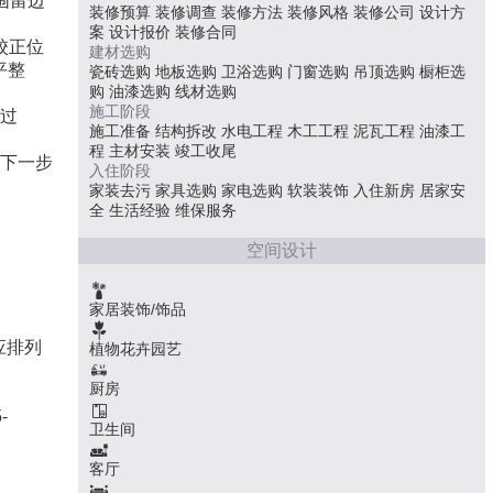
围留边
装修预算
装修调查
装修方法
装修风格
装修公司
设计方
案
设计报价
装修合同
校正位
建材选购
平整
瓷砖选购
地板选购
卫浴选购
门窗选购
吊顶选购
橱柜选
购
油漆选购
线材选购
施工阶段
超过
施工准备
结构拆改
水电工程
木工工程
泥瓦工程
油漆工
程
主材安装
竣工收尾
行下一步
入住阶段
家装去污
家具选购
家电选购
软装装饰
入住新房
居家安
全
生活经验
维保服务
空间设计
家居装饰/饰品
应排列
植物花卉园艺
厨房
-
卫生间
客厅