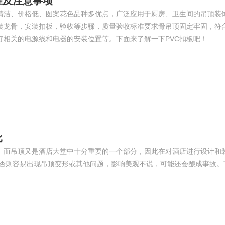
准及注意事项
清洁、价格低、图案花色品种多优点，广泛应用于厨房、卫生间的吊顶装饰
装龙骨，安装扣板，验收等步骤，质量验收标准要求骨吊顶固定牢固，符
好相关的电源线和电器的安装位置等。下面来了解一下PVC扣板吧！
比
。而吊顶又是酒店大堂中十分重要的一个部分，因此在对酒店进行设计和
，否则容易出现吊顶变形或其他问题，影响美观不说，可能还会酿成事故。