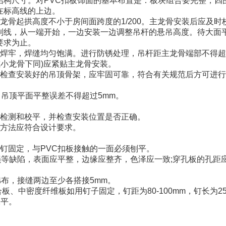
结构尺寸。对PVC扣板饰面的基本布置是：板块组合要完整，四
在标高线的上边。
龙骨起拱高度不小于房间面跨度的1/200。主龙骨安装后应及时
制线，从一端开始，一边安装一边调整吊杆的悬吊高度。待大面
要求为止。
接焊牢，焊缝均匀饱满。进行防锈处理，吊杆距主龙骨端部不得
或小龙骨下同)应紧贴主龙骨安装。
，检查安装好的吊顶骨架，应牢固可靠，符合有关规范后方可进
，吊顶平面平整误差不得超过5mm。
的检测和校平，并检查安装位置是否正确。
定方法应符合设计要求。
钉固定，与PVC扣板接触的一面必须刨平。
损等缺陷，表面应平整，边缘应整齐，色泽应一致;穿孔板的孔距
棉布，接缝两边至少各搭接5mm。
、中密度纤维板如用钉子固定，钉距为80-100mm，钉长为25
抹平。