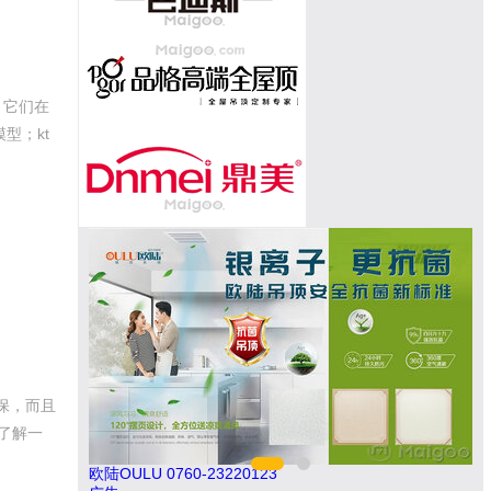
，它们在
型；kt
保，而且
了解一
欧陆OULU 0760-23220123
今顶