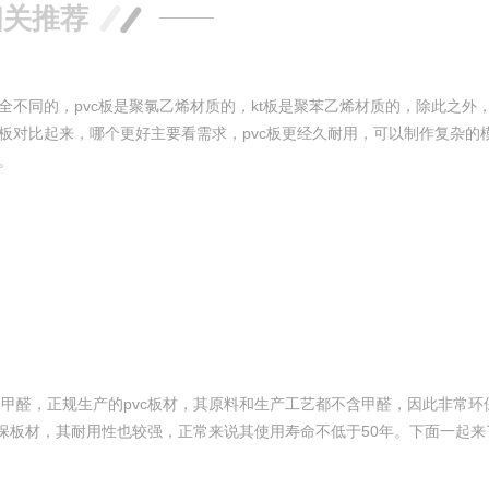
相关推荐
完全不同的，pvc板是聚氯乙烯材质的，kt板是聚苯乙烯材质的，除此之外
t板对比起来，哪个更好主要看需求，pvc板更经久耐用，可以制作复杂的模
。
含甲醛，正规生产的pvc板材，其原料和生产工艺都不含甲醛，因此非常环
环保板材，其耐用性也较强，正常来说其使用寿命不低于50年。下面一起来