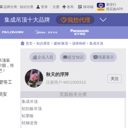
查排行
品牌分类
知识分类
发布
登录
注册
移动端
用买购APP
集成吊顶十大品牌
我想代理
首页
>
知识课堂
>
建材/家居
>
顶墙饰材
>
集成吊顶
企业入驻
提交知识
我要展示
吊顶装
牢固，符
吧！
秋天的浮萍
塑等工
注册用户-MG1000315
易安
页面相关分类
集成吊顶
铝扣板吊顶
铝塑板
轻钢龙骨