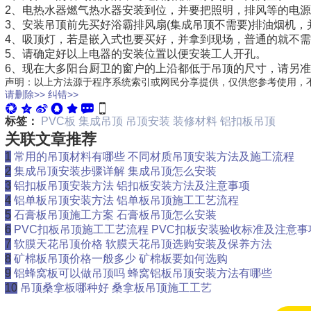
2、电热水器燃气热水器安装到位，并要把照明，排风等的电
3、安装吊顶前先买好浴霸排风扇(集成吊顶不需要)排油烟机
4、吸顶灯，若是嵌入式也要买好，并拿到现场，普通的就不
5、请确定好以上电器的安装位置以便安装工人开孔。
6、现在大多阳台厨卫的窗户的上沿都低于吊顶的尺寸，请另准
声明：以上方法源于程序系统索引或网民分享提供，仅供您参考使用，
请删除>>
纠错>>
标签：
PVC板
集成吊顶
吊顶安装
装修材料
铝扣板吊顶
关联文章推荐
1
常用的吊顶材料有哪些 不同材质吊顶安装方法及施工流程
2
集成吊顶安装步骤详解 集成吊顶怎么安装
3
铝扣板吊顶安装方法 铝扣板安装方法及注意事项
4
铝单板吊顶安装方法 铝单板吊顶施工工艺流程
5
石膏板吊顶施工方案 石膏板吊顶怎么安装
6
PVC扣板吊顶施工工艺流程 PVC扣板安装验收标准及注意事
7
软膜天花吊顶价格 软膜天花吊顶选购安装及保养方法
8
矿棉板吊顶价格一般多少 矿棉板要如何选购
9
铝蜂窝板可以做吊顶吗 蜂窝铝板吊顶安装方法有哪些
10
吊顶桑拿板哪种好 桑拿板吊顶施工工艺