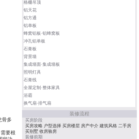
格栅吊顶
铝天花
铝方通
铝单板
蜂窝铝板·铝蜂窝板
冲孔铝单板
石膏板
背景墙
集成墙面·集成墙板
照明灯具
石膏线
全屋定制·整体家具
浴霸
换气扇·排气扇
装修流程
龙骨多
买房阶段
买房攻略
户型选择
买房楼层
房产中介
建筑风格
二手房
买别墅
收房验房
，需要根
装修前期