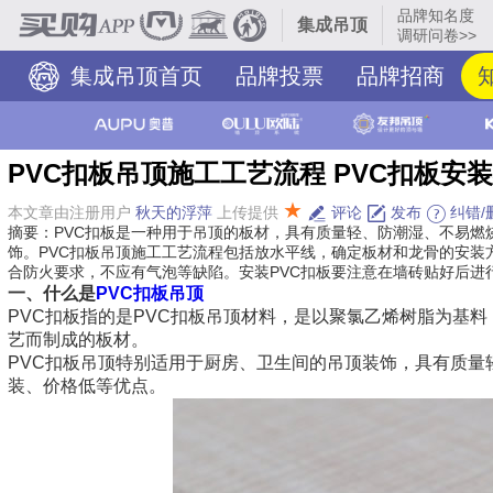
品牌知名度
集成吊顶
调研问卷>>
集成吊顶首页
品牌投票
品牌招商
PVC扣板吊顶施工工艺流程 PVC扣板安
★
本文章由注册用户
秋天的浮萍
上传提供
评论
发布
纠错/
摘要：PVC扣板是一种用于吊顶的板材，具有质量轻、防潮湿、不易
饰。PVC扣板吊顶施工工艺流程包括放水平线，确定板材和龙骨的安
合防火要求，不应有气泡等缺陷。安装PVC扣板要注意在墙砖贴好后进
一、什么是
PVC扣板吊顶
PVC扣板指的是PVC扣板吊顶材料，是以聚氯乙烯树脂为基
艺而制成的板材。
PVC扣板吊顶特别适用于厨房、卫生间的吊顶装饰，具有质
装、价格低等优点。