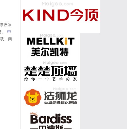
修改编
务。
申
转载、商