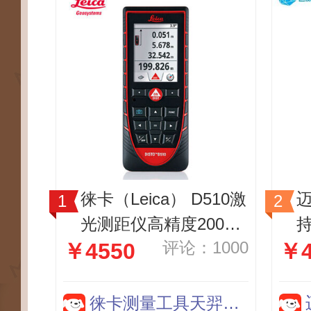
徕卡（Leica） D510激
迈
光测距仪高精度200米
评论：1000
￥4550
￥4
室外红外线电子尺蓝牙
量房莱卡手持 D510标
A
配（室外款200米）
米
徕卡测量工具天羿专卖店