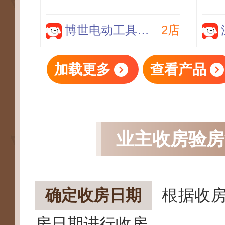
仪激光尺量房仪 GLM
G
4000 【40 米】
博世电动工具自营旗舰店
2店
加载更多
查看产品
业主收房验房
确定收房日期
根据收
房日期进行收房。