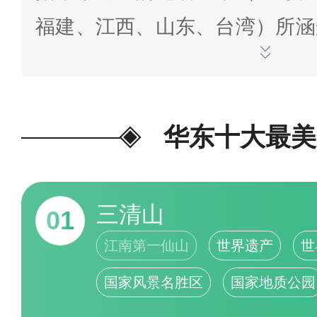
福建、江西、山东、台湾）所涵
觉上带来的整体美感，经过对旅
台网站的图片对比、鉴赏，结合
考互联网相关排行榜/榜单进
华东十大最美
考，意在帮助您了解华东风景
问，欢迎在末尾评论/批评指正
三清山
01
据截止至2023年5月5日）
为我喜
江南第一仙山
世界遗产
世
国家风景名胜区
国家地质公园