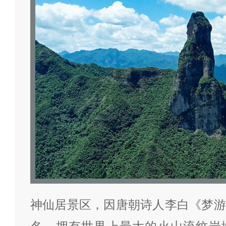
神仙居景区，因唐朝诗人李白《梦游