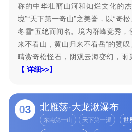
称的中华壮丽山河和灿烂文化的杰
境”“天下第一奇山”之美誉，以“奇
冬雪”五绝而闻名。境内群峰竞秀，
来不看山，黄山归来不看岳”的赞叹
晴赏奇松怪石，阴观云海变幻，雨
【 详细>>】
北雁荡·大龙湫瀑布
03
东南第一山
天下第一瀑
世