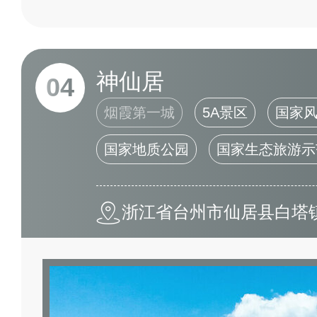
神仙居
04
烟霞第一城
5A景区
国家
国家地质公园
国家生态旅游示
浙江省台州市仙居县白塔