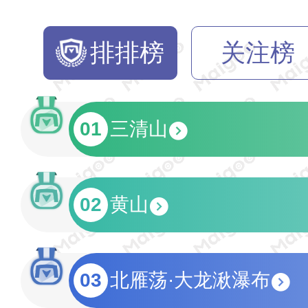
排排榜
关注榜
01
三清山
02
黄山
03
北雁荡·大龙湫瀑布