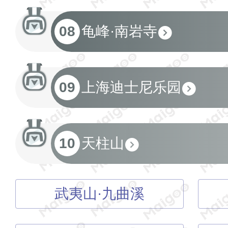
08
龟峰·南岩寺
09
上海迪士尼乐园
10
天柱山
武夷山·九曲溪