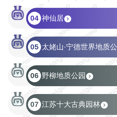
04
神仙居
05
太姥山·宁德世界地质
06
野柳地质公园
07
江苏十大古典园林