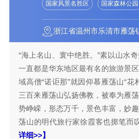
国家风景名胜区
国家森林公园
浙江省温州市乐清市雁荡
“海上名山、寰中绝胜。”素以山水
一直都是华东地区最有名的旅游景区
域高僧“诺讵那”就因仰慕雁荡山“花
三百来雁荡山弘扬佛教，被奉为雁荡
势峥嵘，形态万千，景色丰富，妙趣
荡山的明代旅行家徐霞客也掷笔而
详细>>】