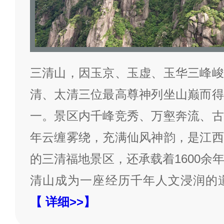
三清山，因玉京、玉虚、玉华三峰峻
清、太清三位最高尊神列坐山巅而得
一。景区内千峰竞秀、万壑奔流、古
年云缠雾绕，充满仙风神韵，是江西
的三清福地景区，还承载着1600余
清山成为一座经历千年人文浸润的
【 详细>>】