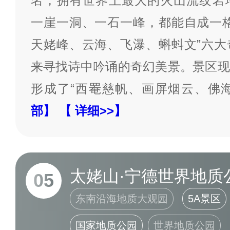
名，拥有世界上最大的火山流纹岩
一崖一洞、一石一峰，都能自成一格
天姥峰、云海、飞瀑、蝌蚪文”六大
来寻找诗中吟诵的奇幻美景。景区现
形成了“西罨慈帆、画屏烟云、佛
部】
【 详细>>】
太姥山·宁德世界地质
05
东南沿海地质大观园
5A景区
国家地质公园
世界地质公园