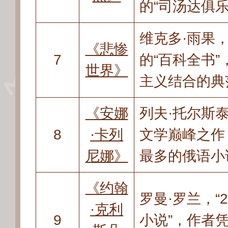
的“司汤达俱乐
维克多·雨果
《悲惨
7
的“百科全书”
世界》
主义结合的典
《安娜
列夫·托尔斯
8
·卡列
文学巅峰之作
尼娜》
最多的俄语小
《约翰
罗曼·罗兰
，
“
·克利
9
小说”
，
作者凭