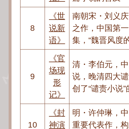
《世
南朝宋・刘义庆
8
说新
之作
，
中国第一
语》
集
，
“魏晋风度
《官
清・李伯元
，
中
场现
9
说
，
晚清四大谴
形
创了“谴责小说
记》
《封
明・许仲琳
，
中
10
神演
重要代表作
，
构