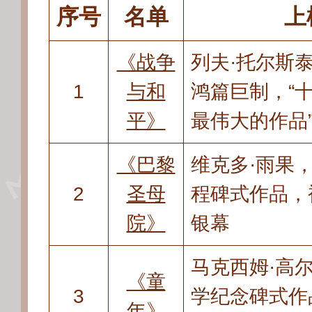
序号
名单
上
《战争
列夫·托尔斯
1
与和
鸿篇巨制
，
“
平》
最伟大的作品
《巴黎
维克多·雨果
2
圣母
程碑式作品
，
院》
银幕
马克西姆·高
《童
3
学纪念碑式作
年》