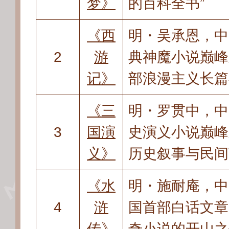
梦》
的百科全书”
《西
明・吴承恩
，
中
2
游
典神魔小说巅峰
记》
部浪漫主义长篇
《三
明・罗贯中
，
中
3
国演
史演义小说巅峰
义》
历史叙事与民间
《水
明・施耐庵
，
中
4
浒
国首部白话文章
传》
奇小说的开山之