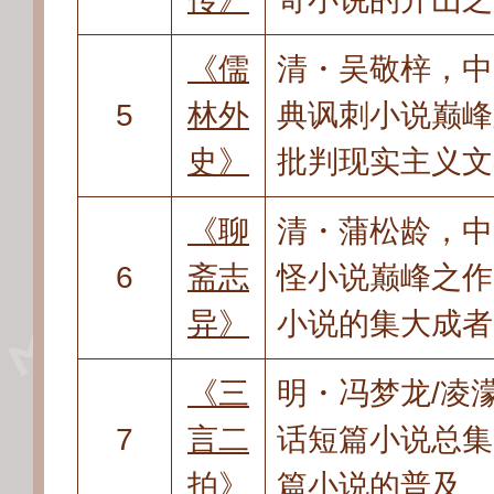
《儒
清・吴敬梓
，
中
5
林外
典讽刺小说巅峰
史》
批判现实主义文
《聊
清・蒲松龄
，
中
6
斋志
怪小说巅峰之作
异》
小说的集大成者
《三
明・冯梦龙/凌
7
言二
话短篇小说总集
拍》
篇小说的普及