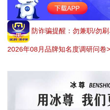
防诈骗提醒：勿兼职/勿刷
2026年08月品牌知名度调研问卷>