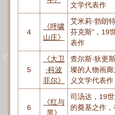
文学代表作
艾米莉·勃朗
《呼啸
4
芬克斯”
，
19
山庄》
表作
《大卫
查尔斯·狄更
5
·科波
璨的人物画廊
菲尔》
义文学代表作
司汤达
，
19
《红与
6
的奠基之作
，
黑》