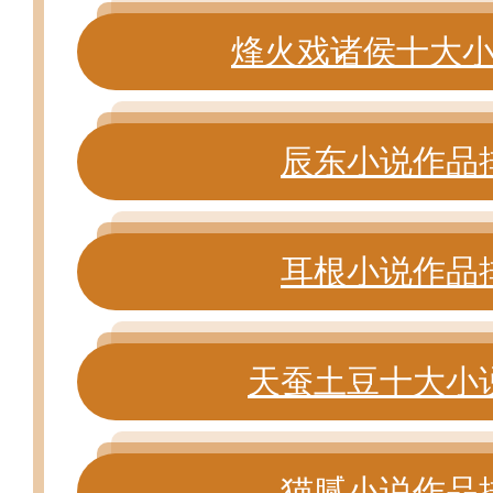
烽火戏诸侯十大
辰东小说作品
耳根小说作品
天蚕土豆十大小
猫腻小说作品