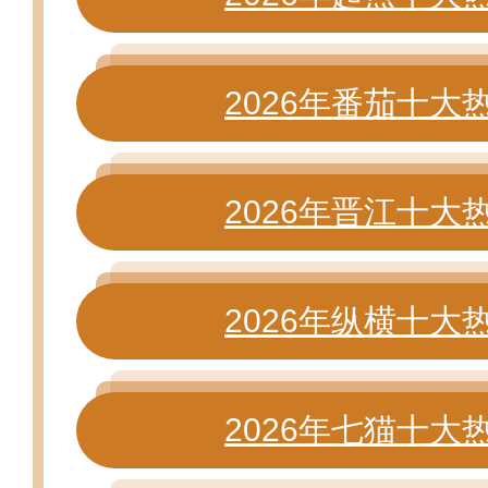
2026年番茄十大
2026年晋江十大
2026年纵横十大
2026年七猫十大