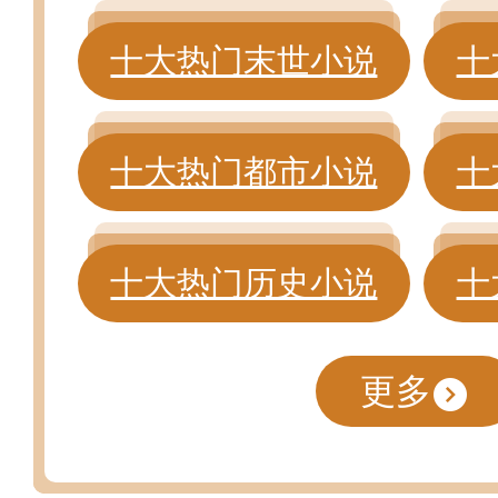
十大热门末世小说
十
十大热门都市小说
十
十大热门历史小说
十
更多