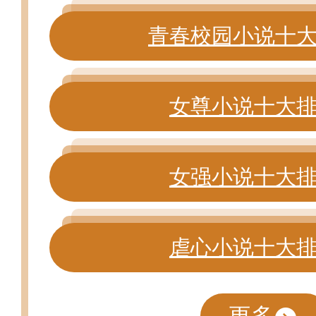
青春校园小说十
女尊小说十大
女强小说十大
虐心小说十大