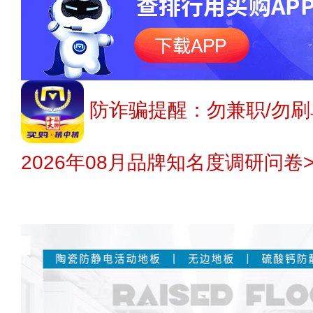
防诈骗提醒：勿兼职/勿刷
2026年08月品牌知名度调研问卷>