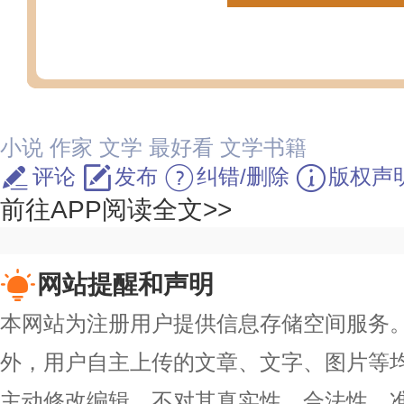
小说
作家
文学
最好看
文学书籍
评论
发布
纠错/删除
版权声
前往APP阅读全文>>
网站提醒和声明
本网站为注册用户提供信息存储空间服务。除
外，用户自主上传的文章、文字、图片等
主动修改编辑，不对其真实性、合法性、