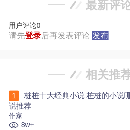
最新评
用户评论
0
请先
登录
后再发表评论
发布
相关推
桩桩十大经典小说 桩桩的小说哪部最好看 桩桩经典小
说推荐
作家
8w+