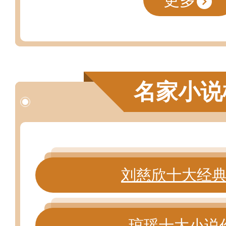
更多
名家小说
刘慈欣十大经
琼瑶十大小说