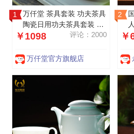
万仟堂 茶具套装 功夫茶具
国
陶瓷日用功夫茶具套装 礼
评论：2000
￥1098
￥6
盒 万事胜意 家用 客厅 送
礼 专享 秋山釉 1壶1海1漏
6杯6碟
万仟堂官方旗舰店