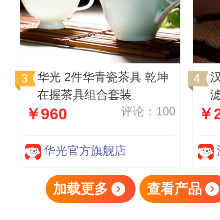
华光 2件华青瓷茶具 乾坤
在握茶具组合套装
评论：100
￥960
￥2
华光官方旗舰店
加载更多
查看产品