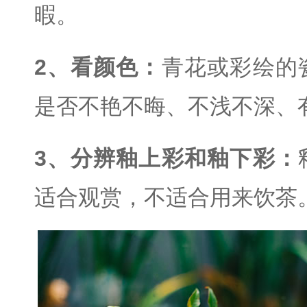
暇。
2、看颜色：
青花或彩绘的
是否不艳不晦、不浅不深、
3、分辨釉上彩和釉下彩：
适合观赏，不适合用来饮茶