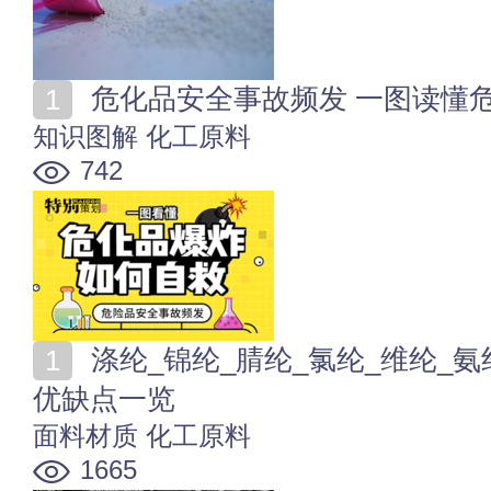
危化品安全事故频发 一图读懂
知识图解
化工原料
742
涤纶_锦纶_腈纶_氯纶_维纶_氨纶_丙纶等合成纤维面料
优缺点一览
面料材质
化工原料
1665