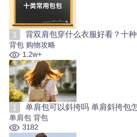
背双肩包穿什么衣服好看？十种
背包
购物攻略
1.2w+
单肩包可以斜挎吗 单肩斜挎包
单肩包
背包
3182